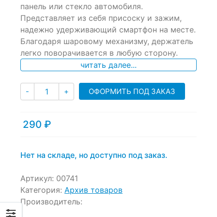
of
панель или стекло автомобиля.
based
Представляет из себя присоску и зажим,
on
надежно удерживающий смартфон на месте.
customer
ratings
Благодаря шаровому механизму, держатель
легко поворачивается в любую сторону.
читать далее...
Количество
ОФОРМИТЬ ПОД ЗАКАЗ
-
+
290
₽
Нет на складе, но доступно под заказ.
Артикул:
00741
Категория:
Архив товаров
Производитель: