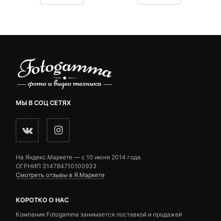
₽.
вляла
customer
customer
 ₽.
ratings
ratings
МЫ В СОЦ СЕТЯХ
На Яндекс.Маркете — c 10 июня 2014 года.
ОГРНИП 314784710100933
Смотреть отзывы в Я.Маркете
КОРОТКО О НАС
Компания Fotogamma занимается поставкой и продажей