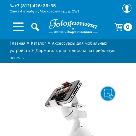
Skip
+7 (812) 426-36-35
to
Санкт-Петербург, Московский пр., д. 25/1
content
0
Корзина пуста.
»
»
Главная
Каталог
Аксессуары для мобильных
Интернет-магазин фототехники
Магазин фотоаксессуаров foto-
»
устройств
Держатель для телефона на приборную
Foto-Gamma в СПб
gamma.ru
панель