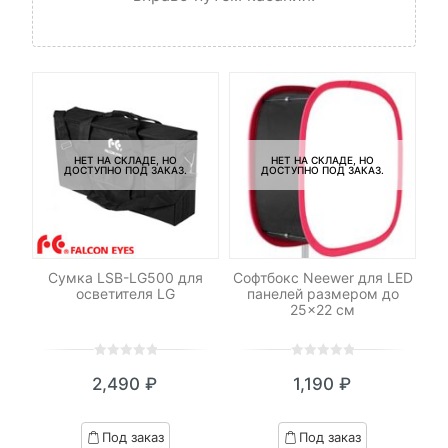
НЕТ НА СКЛАДЕ, НО
НЕТ НА СКЛАДЕ, НО
ДОСТУПНО ПОД ЗАКАЗ.
ДОСТУПНО ПОД ЗАКАЗ.
И
Сумка LSB-LG500 для
Софтбокс Neewer для LED
осветителя LG
панелей размером до
25×22 см
0
5
0
0
5
0
₽
2,490
₽
1,190
₽
out
out
я
начальная
of
of
based
based
Под заказ
Под заказ
on
on