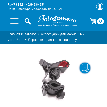
Skip
+7 (812) 426-36-35
to
Санкт-Петербург, Московский пр., д. 25/1
content
0
Корзина пуста.
»
»
Главная
Каталог
Аксессуары для мобильных
Интернет-магазин фототехники
Магазин фотоаксессуаров foto-
»
устройств
Держатель для телефона на руль
Foto-Gamma в СПб
gamma.ru