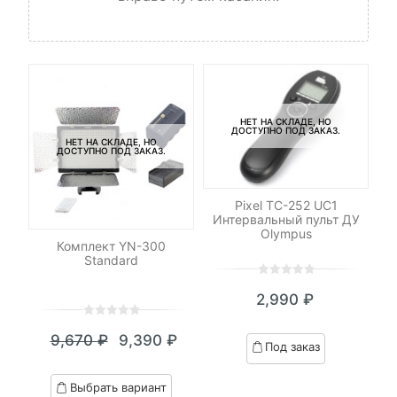
НЕТ НА СКЛАДЕ, НО
ДОСТУПНО ПОД ЗАКАЗ.
НЕТ НА СКЛАДЕ, НО
ДОСТУПНО ПОД ЗАКАЗ.
Pixel TC-252 UC1
Интервальный пульт ДУ
Olympus
ет
Комплект YN-300
ny
Standard
0
5
0
2,990
₽
out
of
0
5
0
based
9,670
₽
9,390
₽
out
Под заказ
Текущая
Первоначальная
on
of
customer
цена:
цена
based
Выбрать вариант
ratings
on