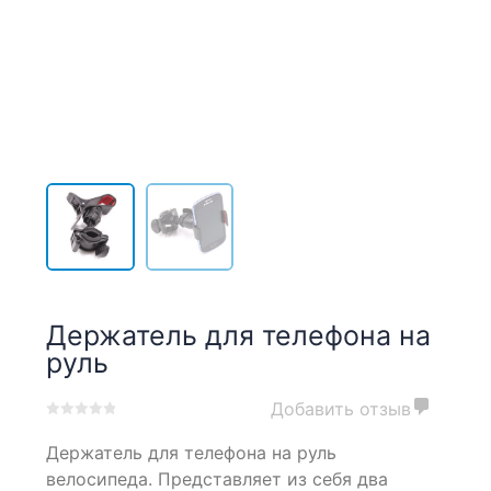
Держатель для телефона на
руль
Добавить отзыв
0
5
0
Держатель для телефона на руль
out
of
велосипеда. Представляет из себя два
based