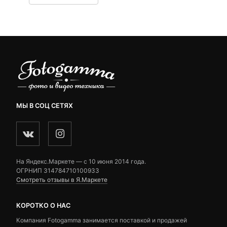
9,390 ₽.
составляла
customer
9,670 ₽.
ratings
МЫ В СОЦ СЕТЯХ
На Яндекс.Маркете — c 10 июня 2014 года.
ОГРНИП 314784710100933
Смотреть отзывы в Я.Маркете
КОРОТКО О НАС
Компания Fotogamma занимается поставкой и продажей