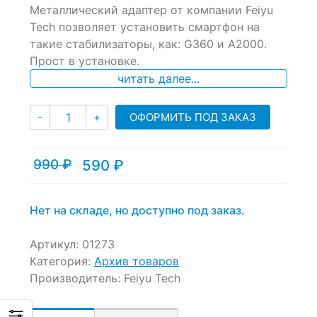
Металлический адаптер от компании Feiyu
out
of
Tech позволяет установить смартфон на
based
такие стабилизаторы, как: G360 и A2000.
on
Прост в установке.
customer
ratings
читать далее...
Количество
ОФОРМИТЬ ПОД ЗАКАЗ
-
+
990
₽
590
₽
Текущая
Первоначальная
цена:
цена
590 ₽.
составляла
990 ₽.
Нет на складе, но доступно под заказ.
Артикул:
01273
Категория:
Архив товаров
Производитель:
Feiyu Tech