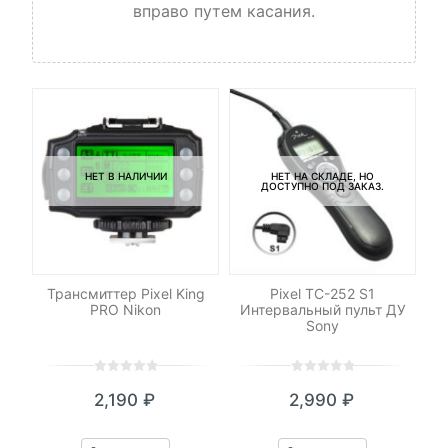
вправо путем касания.
НЕТ В НАЛИЧИИ
НЕТ НА СКЛАДЕ, НО
ДОСТУПНО ПОД ЗАКАЗ.
р
Трансмиттер Pixel King
Pixel TC-252 S1
n
PRO Nikon
Интервальный пульт ДУ
Sony
0
5
0
0
5
0
2,190
₽
2,990
₽
out
out
of
of
based
based