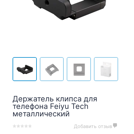
Держатель клипса для
телефона Feiyu Tech
металлический
Добавить отзыв
0
5
0