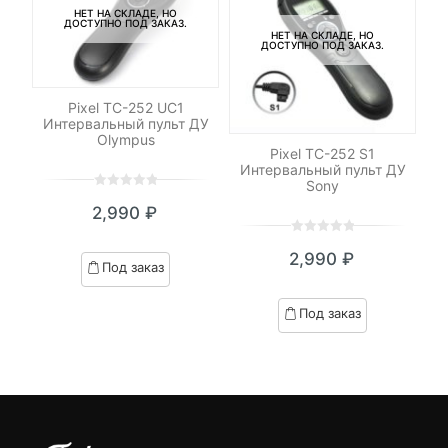
НЕТ НА СКЛАДЕ, НО
ДОСТУПНО ПОД ЗАКАЗ.
НЕТ НА СКЛАДЕ, НО
ДОСТУПНО ПОД ЗАКАЗ.
Pixel TC-252 UC1
Интервальный пульт ДУ
Olympus
le
Pixel TC-252 S1
Ка
Интервальный пульт ДУ
Sony
0
5
0
2,990
₽
out
of
0
5
0
based
₽
2,990
₽
out
Под заказ
я
начальная
on
of
customer
based
Под заказ
ratings
on
₽.
вляла
customer
 ₽.
ratings