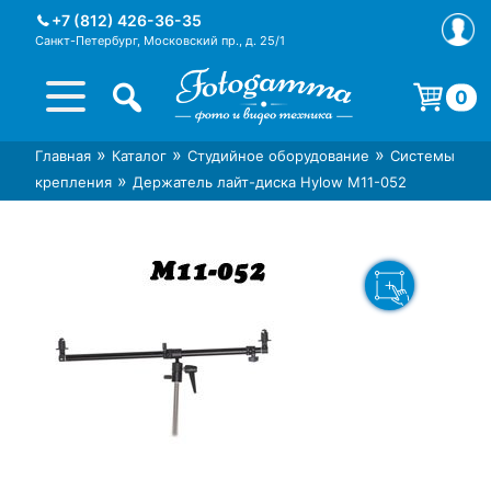
Skip
+7 (812) 426-36-35
to
Санкт-Петербург, Московский пр., д. 25/1
content
0
Корзина пуста.
»
»
»
Главная
Каталог
Студийное оборудование
Системы
Интернет-магазин фототехники
Магазин фотоаксессуаров foto-
»
крепления
Держатель лайт-диска Hylow M11-052
Foto-Gamma в СПб
gamma.ru