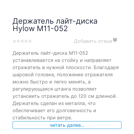
Держатель лайт-диска
Hylow M11-052
Добавить отзыв
0
5
0
Держатель лайт-диска M11-052
out
of
устанавливается на стойку и направляет
based
отражатель в нужной плоскости. Благодаря
on
шаровой головке, положение отражателя
customer
ratings
можно быстро и легко менять, а
регулирующаяся штанга позволяет
установить отражатель до 120 см длинной.
Держатель сделан из металла, что
обеспечивает его долговечность и
стабильность при ветре.
читать далее...