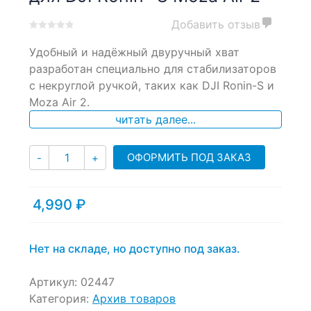
Добавить отзыв
0
5
0
Удобный и надёжный двуручный хват
out
of
разработан специально для стабилизаторов
based
с некруглой ручкой, таких как DJI Ronin-S и
on
Moza Air 2.
customer
ratings
читать далее...
Количество
ОФОРМИТЬ ПОД ЗАКАЗ
-
+
4,990
₽
Нет на складе, но доступно под заказ.
Артикул:
02447
Категория:
Архив товаров