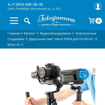
Skip
+7 (812) 426-36-35
to
Санкт-Петербург, Московский пр., д. 25/1
content
0
Корзина пуста.
»
»
»
Главная
Каталог
Видеооборудование
Электронные
Интернет-магазин фототехники
Магазин фотоаксессуаров foto-
»
стедикамы
Двуручный хват Ulanzi DH04 для DJI Ronin- S
Foto-Gamma в СПб
gamma.ru
Moza Air 2