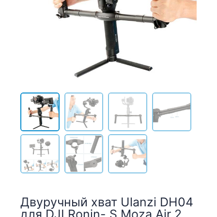
Двуручный хват Ulanzi DH04
для DJI Ronin- S Moza Air 2