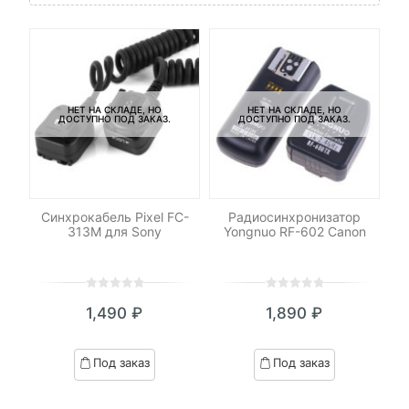
НЕТ НА СКЛАДЕ, НО
НЕТ НА СКЛАДЕ, НО
ДОСТУПНО ПОД ЗАКАЗ.
ДОСТУПНО ПОД ЗАКАЗ.
ДУ
Синхрокабель Pixel FC-
Радиосинхронизатор
313M для Sony
Yongnuo RF-602 Canon
0
5
0
0
5
0
1,490
₽
1,890
₽
out
out
of
of
based
based
Под заказ
Под заказ
on
on
customer
customer
ratings
ratings