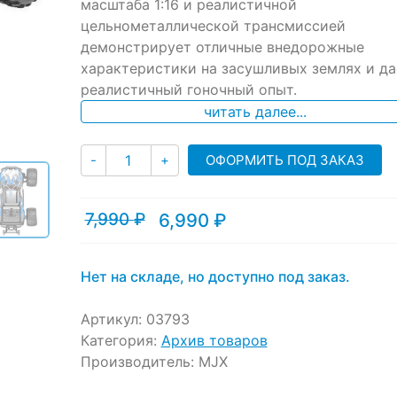
ratings
масштаба 1:16 и реалистичной
цельнометаллической трансмиссией
демонстрирует отличные внедорожные
характеристики на засушливых землях и да
реалистичный гоночный опыт.
читать далее...
Количество
ОФОРМИТЬ ПОД ЗАКАЗ
-
+
7,990
₽
6,990
₽
Текущая
Первоначальная
цена:
цена
6,990 ₽.
составляла
7,990 ₽.
Нет на складе, но доступно под заказ.
Артикул:
03793
Категория:
Архив товаров
Производитель:
MJX