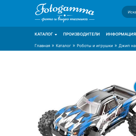
Skip
to
content
Интернет-магазин фототехники Foto-Ga
Магазин фотоаксессуаров foto-gamma.ru
КАТАЛОГ
ПРОИЗВОДИТЕЛИ
ИНФОРМАЦИЯ
»
»
»
Главная
Каталог
Роботы и игрушки
Джип на