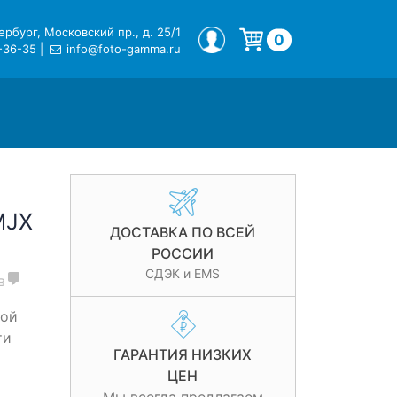
рбург, Московский пр., д. 25/1
МОЙ ПРОФИЛЬ
0
-36-35
|
info@foto-gamma.ru
Корзина пуста.
MJX
ДОСТАВКА ПО ВСЕЙ
РОССИИ
СДЭК и EMS
в
ной
ти
ГАРАНТИЯ НИЗКИХ
ЦЕН