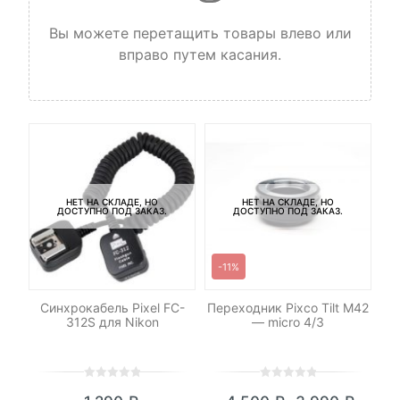
Вы можете перетащить товары влево или
вправо путем касания.
НЕТ НА СКЛАДЕ, НО
НЕТ НА СКЛАДЕ, НО
ДОСТУПНО ПОД ЗАКАЗ.
ДОСТУПНО ПОД ЗАКАЗ.
-11%
Синхрокабель Pixel FC-
Переходник Pixco Tilt M42
Т
h
312S для Nikon
— micro 4/3
0
5
0
0
5
0