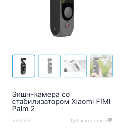
Экшн-камера со
стабилизатором Xiaomi FIMI
Palm 2
Добавить отзыв
0
5
0