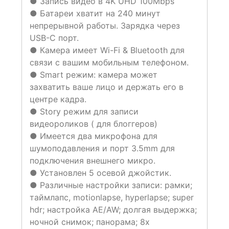
● Запись видео в 4K UHD 100Mbps
● Батареи хватит на 240 минут
непрерывной работы. Зарядка через
USB-C порт.
● Камера имеет Wi-Fi & Bluetooth для
связи с вашим мобильным телефоном.
● Smart режим: камера может
захватить ваше лицо и держать его в
центре кадра.
● Story режим для записи
видеороликов ( для блоггеров)
● Имеется два микрофона для
шумоподавления и порт 3.5mm для
подключения внешнего микро.
● Установлен 5 осевой джойстик.
● Различные настройки записи: рамки;
таймлапс, motionlapse, hyperlapse; super
hdr; настройка AE/AW; долгая выдержка;
ночной снимок; панорама; 8x