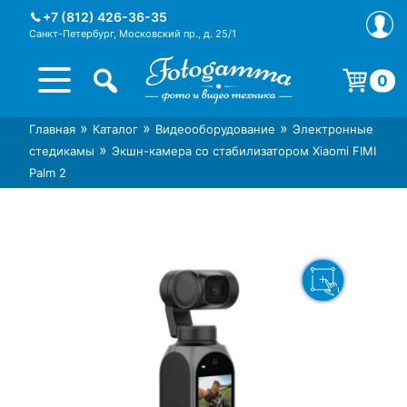
Skip
+7 (812) 426-36-35
to
Санкт-Петербург, Московский пр., д. 25/1
content
0
Корзина пуста.
»
»
»
Главная
Каталог
Видеооборудование
Электронные
Интернет-магазин фототехники
Магазин фотоаксессуаров foto-
»
стедикамы
Экшн-камера со стабилизатором Xiaomi FIMI
Foto-Gamma в СПб
gamma.ru
Palm 2