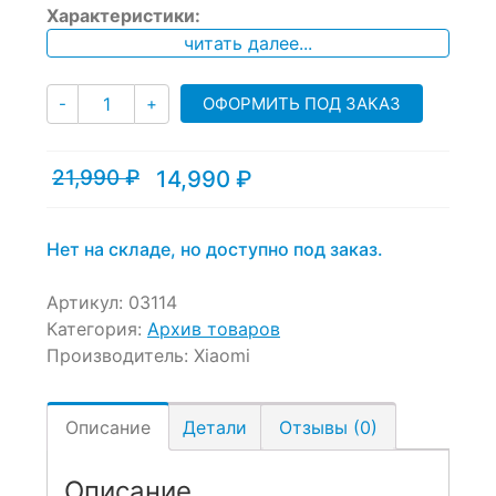
Характеристики:
out
of
читать далее...
based
on
Количество
customer
ОФОРМИТЬ ПОД ЗАКАЗ
-
+
ratings
21,990
₽
14,990
₽
Текущая
Первоначальная
цена:
цена
14,990 ₽.
составляла
21,990 ₽.
Нет на складе, но доступно под заказ.
Артикул:
03114
Категория:
Архив товаров
Производитель:
Xiaomi
Описание
Детали
Отзывы (0)
Описание