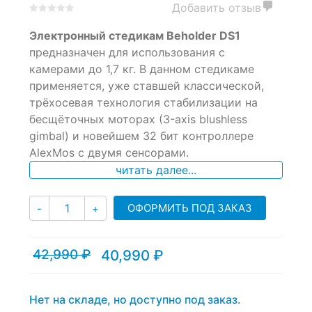
Добавить отзыв
0
5
0
Электронный стедикам Beholder DS1
out
of
предназначен для использования с
based
камерами до 1,7 кг. В данном стедикаме
on
применяется, уже ставшей классической,
customer
ratings
трёхосевая технология стабилизации на
бесщёточных моторах (3-axis blushless
gimbal) и новейшем 32 бит контроллере
AlexMos с двумя сенсорами.
читать далее...
Количество
ОФОРМИТЬ ПОД ЗАКАЗ
-
+
42,990
₽
40,990
₽
Текущая
Первоначальная
цена:
цена
40,990 ₽.
составляла
42,990 ₽.
Нет на складе, но доступно под заказ.