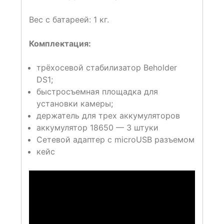
Вес с батареей: 1 кг.
Комплектация:
трёхосевой стабилизатор Beholder
DS1;
быстросъемная площадка для
установки камеры;
держатель для трех аккумуляторов
аккумулятор 18650 — 3 штуки
Сетевой адаптер с microUSB разъемом
кейс