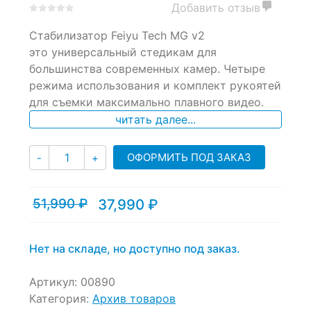
Добавить отзыв
0
5
0
Стабилизатор Feiyu Tech MG v2
out
of
это универсальный стедикам для
based
большинства современных камер. Четыре
on
режима использования и комплект рукоятей
customer
ratings
для съемки максимально плавного видео.
читать далее...
Количество
ОФОРМИТЬ ПОД ЗАКАЗ
-
+
51,990
₽
37,990
₽
Текущая
Первоначальная
цена:
цена
37,990 ₽.
составляла
51,990 ₽.
Нет на складе, но доступно под заказ.
Артикул:
00890
Категория:
Архив товаров