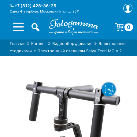
Skip
+7 (812) 426-36-35
to
Санкт-Петербург, Московский пр., д. 25/1
content
0
Корзина пуста.
»
»
»
Главная
Каталог
Видеооборудование
Электронные
Интернет-магазин фототехники
Магазин фотоаксессуаров foto-
»
стедикамы
Электронный стедикам Feiyu Tech MG v.2
Foto-Gamma в СПб
gamma.ru