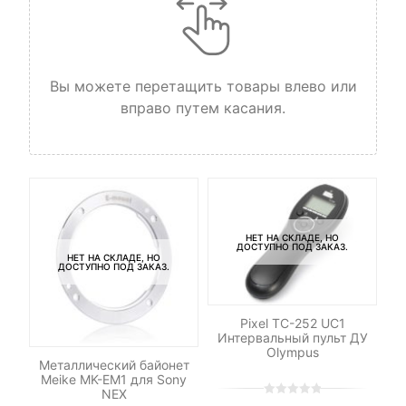
Вы можете перетащить товары влево или
вправо путем касания.
НЕТ НА СКЛАДЕ, НО
ДОСТУПНО ПОД ЗАКАЗ.
НЕТ НА СКЛАДЕ, НО
ДОСТУПНО ПОД ЗАКАЗ.
Pixel TC-252 UC1
Интервальный пульт ДУ
Olympus
-N3
Металлический байонет
Т
Meike MK-EM1 для Sony
NEX
0
5
0