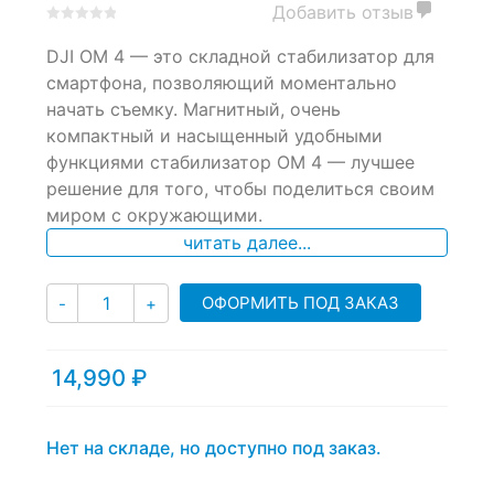
Добавить отзыв
0
5
0
DJI OM 4 — это складной стабилизатор для
out
of
смартфона, позволяющий моментально
based
начать съемку. Магнитный, очень
on
компактный и насыщенный удобными
customer
ratings
функциями стабилизатор OM 4 — лучшее
решение для того, чтобы поделиться своим
миром с окружающими.
читать далее...
Количество
ОФОРМИТЬ ПОД ЗАКАЗ
-
+
14,990
₽
Нет на складе, но доступно под заказ.