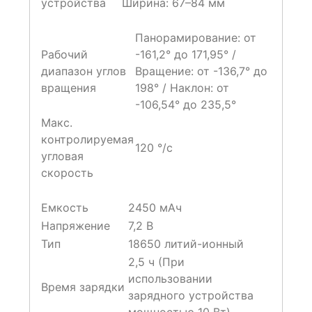
устройства
Ширина: 67–84 мм
Панорамирование: от
Рабочий
-161,2° до 171,95° /
диапазон углов
Вращение: от -136,7° до
вращения
198° / Наклон: от
-106,54° до 235,5°
Макс.
контролируемая
120 °/с
угловая
скорость
Емкость
2450 мАч
Напряжение
7,2 В
Тип
18650 литий-ионный
2,5 ч (При
использовании
Время зарядки
зарядного устройства
мощностью 10 Вт)