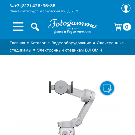
Skip
+7 (812) 426-36-35
to
Санкт-Петербург, Московский пр., д. 25/1
content
0
Корзина пуста.
»
»
»
Главная
Каталог
Видеооборудование
Электронные
Интернет-магазин фототехники
Магазин фотоаксессуаров foto-
»
стедикамы
Электронный стедикам DJI OM 4
Foto-Gamma в СПб
gamma.ru