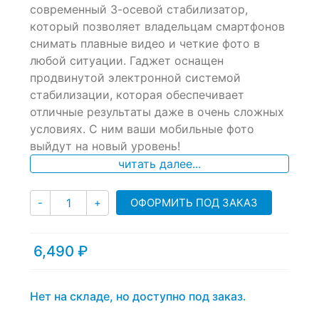
of
современный 3-осевой стабилизатор,
based
который позволяет владельцам смартфонов
on
снимать плавные видео и четкие фото в
customer
ratings
любой ситуации. Гаджет оснащен
продвинутой электронной системой
стабилизации, которая обеспечивает
отличные результаты даже в очень сложных
условиях. С ним ваши мобильные фото
выйдут на новый уровень!
читать далее...
Количество
ОФОРМИТЬ ПОД ЗАКАЗ
-
+
6,490
₽
Нет на складе, но доступно под заказ.