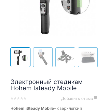
Электронный стедикам
Hohem Isteady Mobile
Добавить отзыв
0
5
0
Hohem iSteady Mobile
– сверхлегкий
out