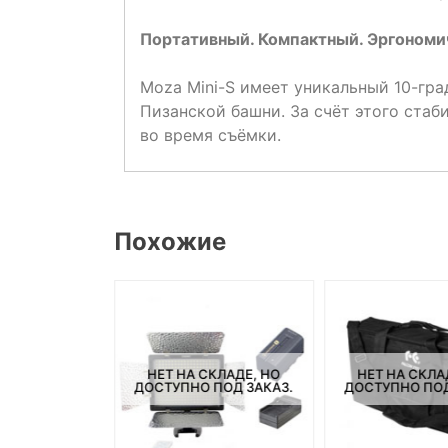
Портативный. Компактный. Эргоном
Moza Mini-S имеет уникальный 10-гр
Пизанской башни. За счёт этого стаб
во время съёмки.
Похожие
СКЛАДЕ, НО
НЕТ НА СКЛАДЕ, НО
НЕТ НА СКЛА
ПОД ЗАКАЗ.
ДОСТУПНО ПОД ЗАКАЗ.
ДОСТУПНО ПОД