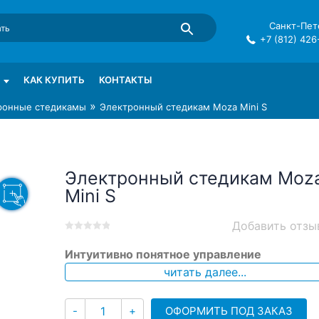
Санкт-Пете
+7 (812) 426
mma в СПб
КАК КУПИТЬ
КОНТАКТЫ
»
ронные стедикамы
Электронный стедикам Moza Mini S
Электронный стедикам Moz
Mini S
Добавить отзы
0
5
0
Интуитивно понятное управление
out
of
читать далее...
based
on
Количество
customer
ОФОРМИТЬ ПОД ЗАКАЗ
-
+