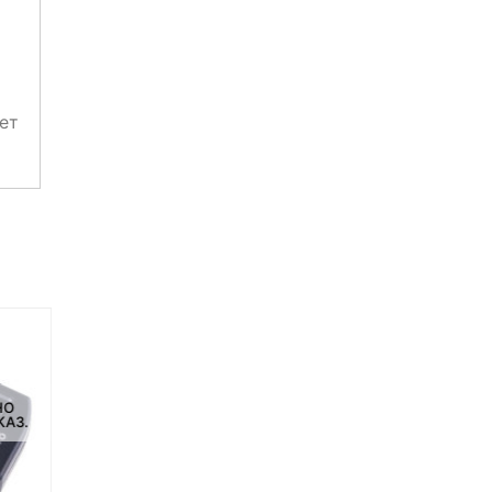
ет
НЕТ НА СКЛАДЕ, НО
ДОСТУПНО ПОД ЗАКАЗ.
Батарейный блок Pixel TD-
381 для Canon Speedlite 580
НО
НЕТ НА СКЛАДЕ, НО
EX II
КАЗ.
ДОСТУПНО ПОД ЗАКАЗ.