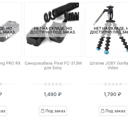
ДЕ, НО
НЕТ НА СКЛАДЕ, НО
НЕТ НА СКЛАДЕ, 
 ЗАКАЗ.
ДОСТУПНО ПОД ЗАКАЗ.
ДОСТУПНО ПОД ЗА
ing PRO RX
Синхрокабель Pixel FC-313M
Штатив JOBY Gorill
для Sony
Video
0
5
0
0
5
0
₽
1,490
₽
1,790
₽
out
out
of
of
based
based
каз
Под заказ
Под заказ
on
on
customer
customer
ratings
ratings