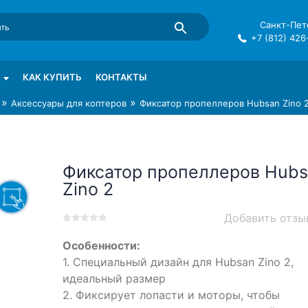
Санкт-Пете
+7 (812) 426
mma в СПб
КАК КУПИТЬ
КОНТАКТЫ
»
»
Аксессуары для коптеров
Фиксатор пропеллеров Hubsan Zino 
Фиксатор пропеллеров Hubs
Zino 2
Добавить отзы
0
5
0
Особенности:
out
of
1. Специальный дизайн для Hubsan Zino 2,
based
идеальный размер
on
2. Фиксирует лопасти и моторы, чтобы
customer