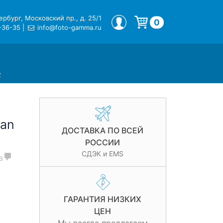
рбург, Московский пр., д. 25/1
МОЙ ПРОФИЛЬ
0
-36-35
|
info@foto-gamma.ru
Корзина пуста.
2
an
ДОСТАВКА ПО ВСЕЙ
РОССИИ
СДЭК и EMS
в
ГАРАНТИЯ НИЗКИХ
ЦЕН