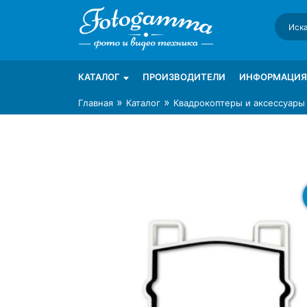
Skip
to
content
Интернет-магазин фототехники Foto-Ga
Магазин фотоаксессуаров foto-gamma.ru
КАТАЛОГ
ПРОИЗВОДИТЕЛИ
ИНФОРМАЦИЯ
»
»
Главная
Каталог
Квадрокоптеры и аксессуары