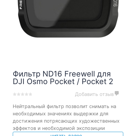
Фильтр ND16 Freewell для
DJI Osmo Pocket / Pocket 2
Добавить отзыв
0
5
0
Нейтральный фильтр позволит снимать на
out
of
необходимых значениях выдержки для
based
достижения потрясающих художественных
on
эффектов и необходимой экспозиции
customer
ratings
читать далее...