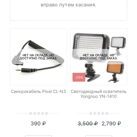
вправо путем касания.
НЕТ НА СКЛАДЕ, НО
НЕТ НА СКЛАДЕ, НО
ДОСТУПНО ПОД ЗАКАЗ.
ДОСТУПНО ПОД ЗАКАЗ.
-20%
low
Синхрокабель Pixel CL-N3
Светодиодный осветитель
С
Yongnuo YN-1410
0
5
0
0
5
0
390
₽
3,500
₽
2,790
₽
out
out
Текущая
Первоначал
of
of
цена:
цена
based
based