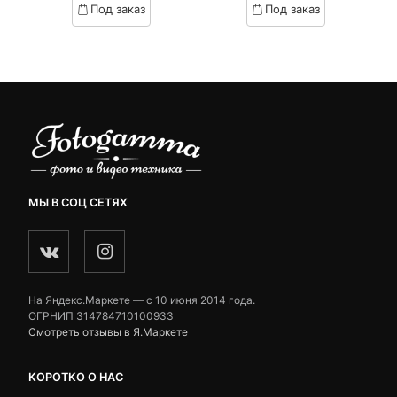
Под заказ
Под заказ
on
on
2,790 ₽.
составляла
customer
customer
3,500 ₽.
ratings
ratings
МЫ В СОЦ СЕТЯХ
На Яндекс.Маркете — c 10 июня 2014 года.
ОГРНИП 314784710100933
Смотреть отзывы в Я.Маркете
КОРОТКО О НАС