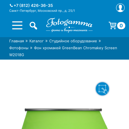
Skip
+7 (812) 426-36-35
to
Санкт-Петербург, Московский пр., д. 25/1
content
0
Корзина пуста.
»
»
»
Главная
Каталог
Студийное оборудование
Интернет-магазин фототехники
Магазин фотоаксессуаров foto-
»
Фотофоны
Фон хромакей GreenBean Chromakey Screen
Foto-Gamma в СПб
gamma.ru
W2018G