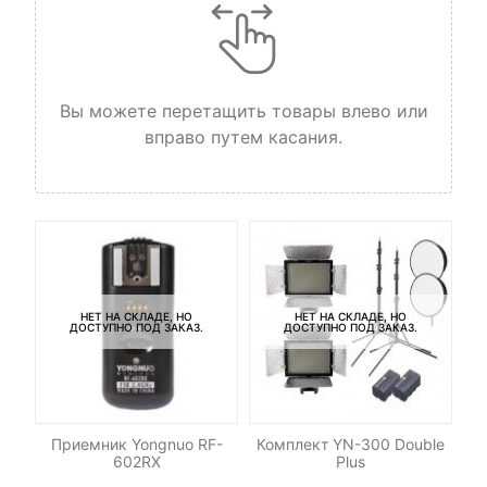
Вы можете перетащить товары влево или
вправо путем касания.
НЕТ НА СКЛАДЕ, НО
НЕТ НА СКЛАДЕ, НО
ДОСТУПНО ПОД ЗАКАЗ.
ДОСТУПНО ПОД ЗАКАЗ.
od
Приемник Yongnuo RF-
Комплект YN-300 Double
Со
602RX
Plus