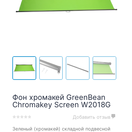
Фон хромакей GreenBean
Chromakey Screen W2018G
Добавить отзыв
0
5
0
Зеленый (хромакей) складной подвесной
out