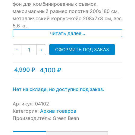
of
фон для комбинированных съемок,
based
максимальный размер полотна 200х180 см,
on
металлический корпус-кейс 208х7х8 см, вес
customer
ratings
5.6 кг.
читать далее...
Количество
ОФОРМИТЬ ПОД ЗАКАЗ
-
+
4,990
₽
4,100
₽
Текущая
Первоначальная
цена:
цена
4,100 ₽.
составляла
4,990 ₽.
Нет на складе, но доступно под заказ.
Артикул:
04102
Категория:
Архив товаров
Производитель:
Green Bean