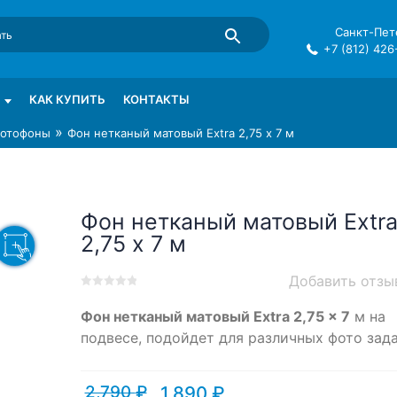
Санкт-Пете
+7 (812) 426
mma в СПб
КАК КУПИТЬ
КОНТАКТЫ
»
отофоны
Фон нетканый матовый Extra 2,75 х 7 м
Фон нетканый матовый Extr
2,75 х 7 м
Добавить отзы
0
5
0
Фон нетканый матовый Extra 2,75 x 7
м на
out
of
подвесе, подойдет для различных фото зада
based
on
customer
2,790
₽
1,890
₽
Текущая
Первоначальная