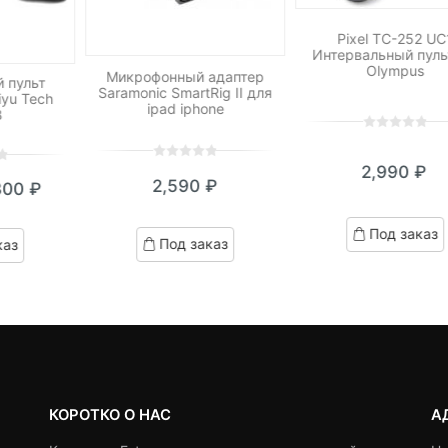
Pixel TC-252 UC
Интервальный пуль
Olympus
Микрофонный адаптер
 пульт
Saramonic SmartRig II для
iyu Tech
ipad iphone
B
0
5
0
out
0
5
0
2,990
₽
of
2,590
₽
300
₽
out
кущая
ервоначальная
based
of
on
based
на:
ена
Под заказ
customer
Под заказ
каз
on
ratings
0 ₽.
оставляла
customer
ratings
,490 ₽.
КОРОТКО О НАС
А