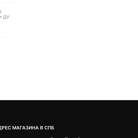
1
т ДУ
Комплект YN-300 Double
Синхрокабель Pixel CL-
Plus
0
5
0
0
5
0
24,900
₽
24,150
₽
390
₽
out
out
Текущая
Первоначальная
of
of
цена:
цена
based
based
Выбрать вариант
Под заказ
on
on
24,150 ₽.
составляла
customer
customer
24,900 ₽.
ratings
ratings
ДРЕС МАГАЗИНА В СПБ