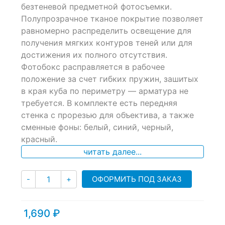
of
безтеневой предметной фотосъемки.
based
Полупрозрачное тканое покрытие позволяет
on
равномерно распределить освещение для
customer
ratings
получения мягких контуров теней или для
достижения их полного отсутствия.
Фотобокс расправляется в рабочее
положение за счет гибких пружин, зашитых
в края куба по периметру — арматура не
требуется. В комплекте есть передняя
стенка с прорезью для объектива, а также
сменные фоны: белый, синий, черный,
красный.
читать далее...
Количество
ОФОРМИТЬ ПОД ЗАКАЗ
-
+
1,690
₽