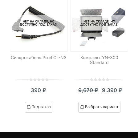
НЕТ НА СКЛАДЕ, НО
НЕТ НА СКЛАДЕ, НО
ДОСТУПНО ПОД ЗАКАЗ.
ДОСТУПНО ПОД ЗАКАЗ.
ет
Синхрокабель Pixel CL-N3
Комплект YN-300
Ка
ny
Standard
32
UH
0
5
0
0
5
0
390
₽
9,670
₽
9,390
₽
out
out
Текущая
Первоначал
of
of
цена:
цена
based
based
Под заказ
Выбрать вариант
on
on
9,390 ₽.
составляла
customer
customer
9,670 ₽.
ratings
ratings