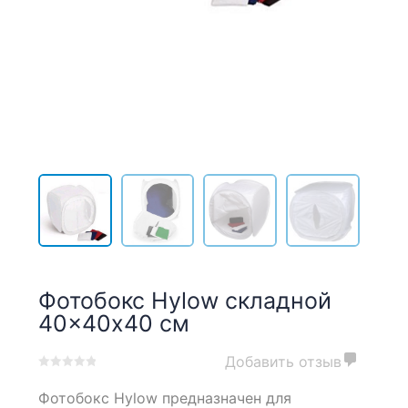
Фотобокс Hylow складной
40×40х40 см
Добавить отзыв
0
5
0
Фотобокс Hylow предназначен для
out