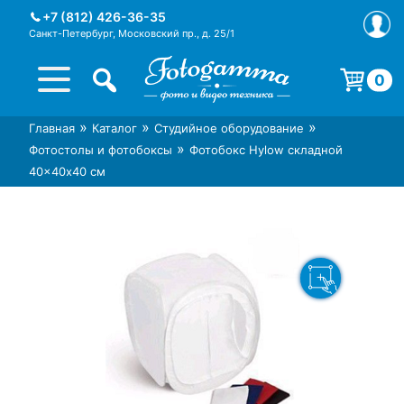
Skip
+7 (812) 426-36-35
to
Санкт-Петербург, Московский пр., д. 25/1
content
0
Корзина пуста.
»
»
»
Главная
Каталог
Студийное оборудование
Интернет-магазин фототехники
Магазин фотоаксессуаров foto-
»
Фотостолы и фотобоксы
Фотобокс Hylow складной
Foto-Gamma в СПб
gamma.ru
40×40х40 см