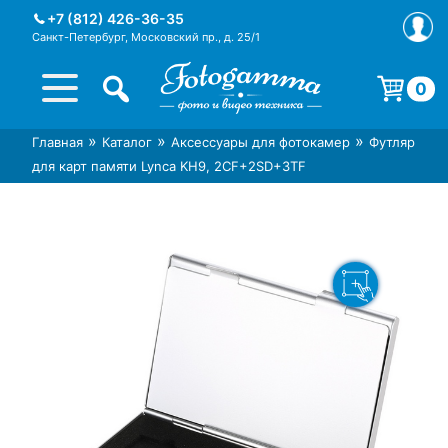
Skip
+7 (812) 426-36-35
to
Санкт-Петербург, Московский пр., д. 25/1
content
0
Корзина пуста.
»
»
»
Главная
Каталог
Аксессуары для фотокамер
Футляр
Интернет-магазин фототехники
Магазин фотоаксессуаров foto-
для карт памяти Lynca KH9, 2CF+2SD+3TF
Foto-Gamma в СПб
gamma.ru