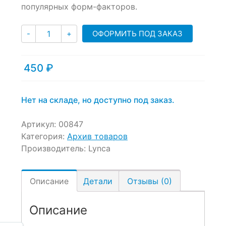
популярных форм-факторов.
on
customer
Количество
ratings
ОФОРМИТЬ ПОД ЗАКАЗ
-
+
450
₽
Нет на складе, но доступно под заказ.
Артикул:
00847
Категория:
Архив товаров
Производитель:
Lynca
Описание
Детали
Отзывы (0)
Описание