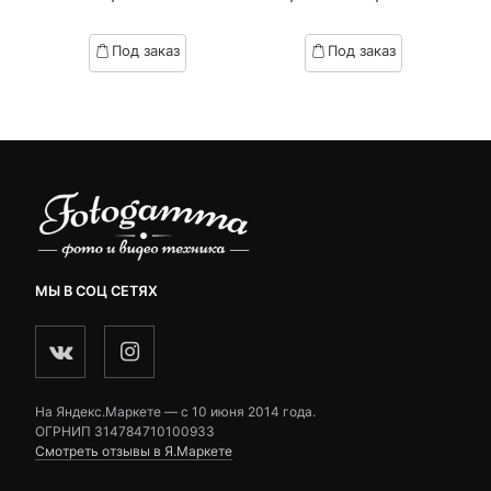
Текущая
Первоначал
of
of
цена:
цена
based
based
Под заказ
Под заказ
on
on
5,990 ₽.
составляла
customer
customer
6,830 ₽.
ratings
ratings
МЫ В СОЦ СЕТЯХ
На Яндекс.Маркете — c 10 июня 2014 года.
ОГРНИП 314784710100933
Смотреть отзывы в Я.Маркете