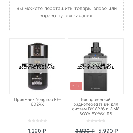
Вы можете перетащить товары влево или
вправо путем касания.
НЕТ НА СКЛАДЕ, НО
НЕТ НА СКЛАДЕ, НО
ДОСТУПНО ПОД ЗАКАЗ.
ДОСТУПНО ПОД ЗАКАЗ.
-12%
-
р
Приемник Yongnuo RF-
Беспроводной
Св
n
602RX
радиопередатчик для
систем BY-WM6 и WM8
BOYA BY-WXLR8
0
5
0
0
5
0
1,290
₽
6,830
₽
5,990
₽
out
out