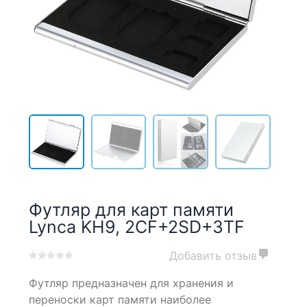
Футляр для карт памяти
Lynca KH9, 2CF+2SD+3TF
Добавить отзыв
0
5
0
Футляр предназначен для хранения и
out
of
переноски карт памяти наиболее
based