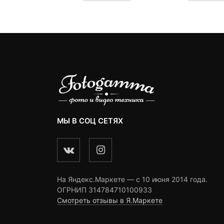
omer
customer
customer
ngs
ratings
ratings
МЫ В СОЦ СЕТЯХ
На Яндекс.Маркете — c 10 июня 2014 года.
ОГРНИП 314784710100933
Смотреть отзывы в Я.Маркете