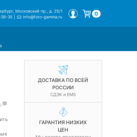
рбург, Московский пр., д. 25/1
МОЙ ПРОФИЛЬ
0
-36-35
|
info@foto-gamma.ru
Корзина пуста.
й
ДОСТАВКА ПО ВСЕЙ
РОССИИ
СДЭК и EMS
в
ить
ГАРАНТИЯ НИЗКИХ
ЦЕН
ния