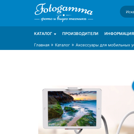
Skip
to
content
Интернет-магазин фототехники Foto-Ga
Магазин фотоаксессуаров foto-gamma.ru
КАТАЛОГ
ПРОИЗВОДИТЕЛИ
ИНФОРМАЦИЯ
»
»
Главная
Каталог
Аксессуары для мобильных у