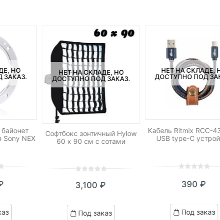
ДЕ, НО
НЕТ НА СКЛАДЕ, 
НЕТ НА СКЛАДЕ, НО
 ЗАКАЗ.
ДОСТУПНО ПОД ЗА
ДОСТУПНО ПОД ЗАКАЗ.
 байонет
Кабель Ritmix RCC-4
Софтбокс зонтичный Hylow
я Sony NEX
USB type-C устро
60 х 90 см с сотами
0
5
0
0
5
0
₽
390
₽
3,100
₽
out
out
of
of
based
based
каз
Под заказ
Под заказ
on
on