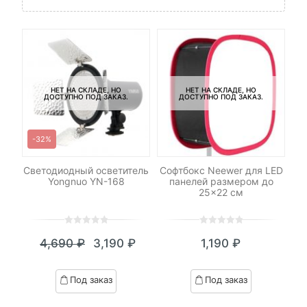
НЕТ НА СКЛАДЕ, НО
НЕТ НА СКЛАДЕ, НО
ДОСТУПНО ПОД ЗАКАЗ.
ДОСТУПНО ПОД ЗАКАЗ.
-32%
ль
Светодиодный осветитель
Софтбокс Neewer для LED
Yongnuo YN-168
панелей размером до
25×22 см
0
5
0
0
5
0
₽
4,690
₽
3,190
₽
1,190
₽
out
out
я
начальная
Текущая
Первоначальная
of
of
цена:
цена
based
based
Под заказ
Под заказ
on
on
.
вляла
3,190 ₽.
составляла
customer
customer