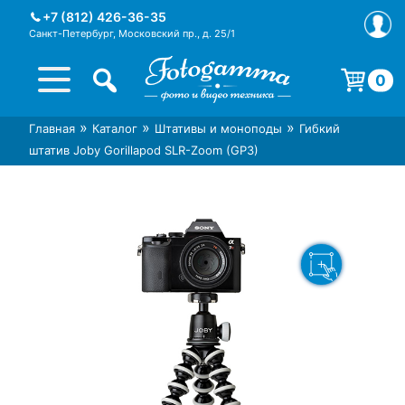
Skip
+7 (812) 426-36-35
to
Санкт-Петербург, Московский пр., д. 25/1
content
0
Корзина пуста.
»
»
»
Главная
Каталог
Штативы и моноподы
Гибкий
Интернет-магазин фототехники
Магазин фотоаксессуаров foto-
штатив Joby Gorillapod SLR-Zoom (GP3)
Foto-Gamma в СПб
gamma.ru