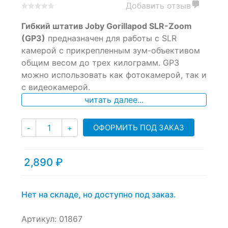
Добавить отзыв
0
5
0
Гибкий штатив Joby Gorillapod SLR-Zoom
out
of
(GP3)
предназначен для работы с SLR
based
камерой с прикрепленным зум-объективом
on
общим весом до трех килограмм. GP3
customer
ratings
можно использовать как фотокамерой, так и
с видеокамерой.
читать далее...
Количество
ОФОРМИТЬ ПОД ЗАКАЗ
-
+
2,890
₽
Нет на складе, но доступно под заказ.
Артикул:
01867