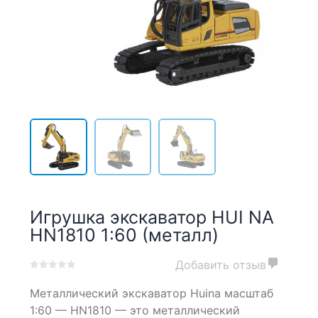
Игрушка экскаватор HUI NA
HN1810 1:60 (металл)
Добавить отзыв
0
5
0
Металлический экскаватор Huina масштаб
out
of
1:60 — HN1810
— это металлический
based