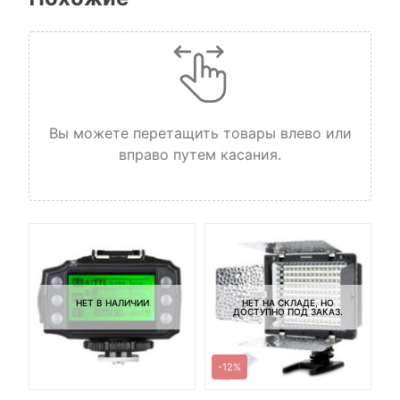
Вы можете перетащить товары влево или
вправо путем касания.
TD-
te
НЕТ В НАЛИЧИИ
НЕТ НА СКЛАДЕ, НО
ДОСТУПНО ПОД ЗАКАЗ.
-12%
-