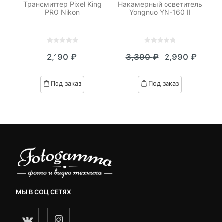
Трансмиттер Pixel King
Накамерный осветитель
PRO Nikon
Yongnuo YN-160 II
0
5
0
0
5
0
2,190
₽
3,390
₽
2,990
₽
out
out
Текущая
Первоначал
of
of
цена:
цена
based
based
Под заказ
Под заказ
on
on
2,990 ₽.
составляла
customer
customer
3,390 ₽.
ratings
ratings
МЫ В СОЦ СЕТЯХ