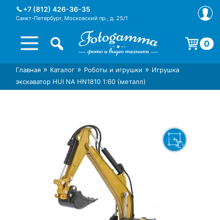
Skip
+7 (812) 426-36-35
to
Санкт-Петербург, Московский пр., д. 25/1
content
0
Корзина пуста.
»
»
»
Главная
Каталог
Роботы и игрушки
Игрушка
Интернет-магазин фототехники
Магазин фотоаксессуаров foto-
экскаватор HUI NA HN1810 1:60 (металл)
Foto-Gamma в СПб
gamma.ru