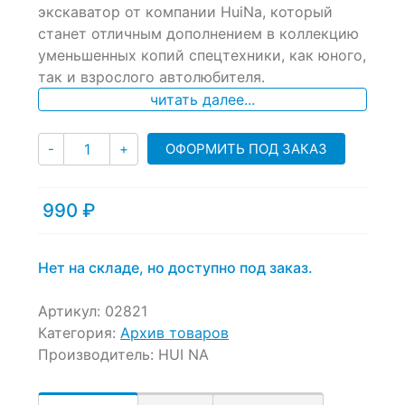
экскаватор от компании HuiNa, который
on
станет отличным дополнением в коллекцию
customer
ratings
уменьшенных копий спецтехники, как юного,
так и взрослого автолюбителя.
читать далее...
Количество
ОФОРМИТЬ ПОД ЗАКАЗ
-
+
990
₽
Нет на складе, но доступно под заказ.
Артикул:
02821
Категория:
Архив товаров
Производитель:
HUI NA