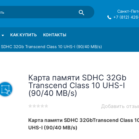
Санкт-Пете
+7 (812) 426
mma в СПб
КАК КУПИТЬ
КОНТАКТЫ
 SDHC 32Gb Transcend Class 10 UHS-I (90/40 MB/s)
Карта памяти SDHC 32Gb
Transcend Class 10 UHS-I
(90/40 MB/s)
Добавить отзы
0
5
0
out
Карта памяти SDHC 32GbTranscend Class 1
of
UHS-I (90/40 MB/s)
based
on