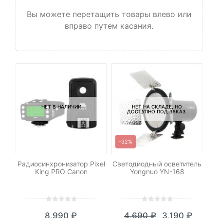
Вы можете перетащить товары влево или
вправо путем касания.
НЕТ В НАЛИЧИИ
НЕТ НА СКЛАДЕ, НО
ДОСТУПНО ПОД ЗАКАЗ.
-32%
low
Радиосинхронизатор Pixel
Светодиодный осветитель
М
King PRO Canon
Yongnuo YN-168
M
0
5
0
0
5
0
8,990
₽
4,690
₽
3,190
₽
out
out