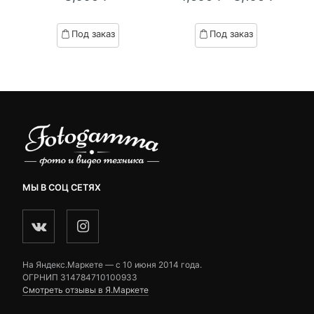
Текущая
Первоначал
of
of
цена:
цена
based
based
Под заказ
Под заказ
on
on
3,190 ₽.
составляла
customer
customer
4,690 ₽.
ratings
ratings
МЫ В СОЦ СЕТЯХ
На Яндекс.Маркете — c 10 июня 2014 года.
ОГРНИП 314784710100933
Смотреть отзывы в Я.Маркете