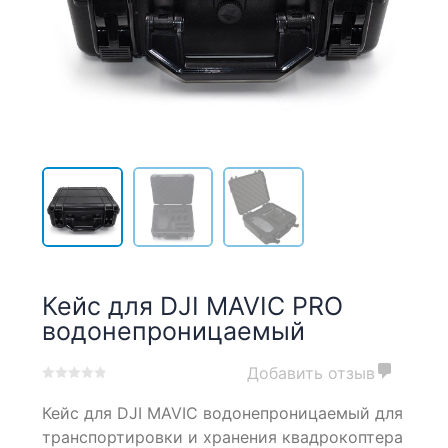
Кейс для DJI MAVIC PRO
водонепроницаемый
Добавить отзыв
0
5
0
Кейс для DJI MAVIC водонепроницаемый для
out
of
транспортировки и хранения квадрокоптера
based