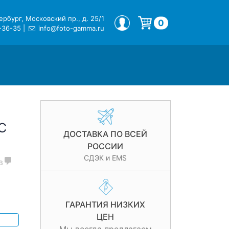
рбург, Московский пр., д. 25/1
МОЙ ПРОФИЛЬ
0
-36-35
|
info@foto-gamma.ru
Корзина пуста.
C
ДОСТАВКА ПО ВСЕЙ
РОССИИ
СДЭК и EMS
в
ГАРАНТИЯ НИЗКИХ
ЦЕН