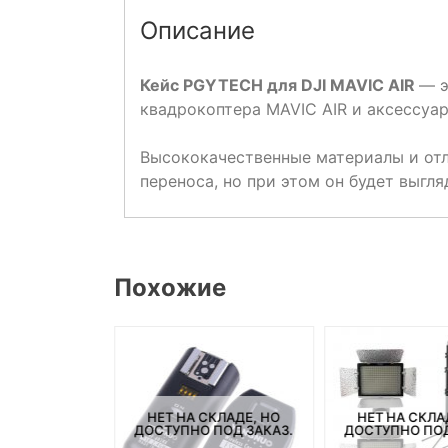
Описание
Кейс PGYTECH для DJI MAVIC AIR
— э
квадрокоптера MAVIC AIR и аксессуар
Высококачественные материалы и отл
переноса, но при этом он будет выгля
Похожие
СКЛАДЕ, НО
НЕТ НА СКЛАДЕ, НО
НЕТ НА СКЛА
ПОД ЗАКАЗ.
ДОСТУПНО ПОД ЗАКАЗ.
ДОСТУПНО ПОД