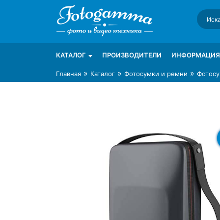
Skip
to
content
Интернет-магазин фототехники Foto-Ga
Магазин фотоаксессуаров foto-gamma.ru
КАТАЛОГ
ПРОИЗВОДИТЕЛИ
ИНФОРМАЦИЯ
»
»
»
Главная
Каталог
Фотосумки и ремни
Фотосу