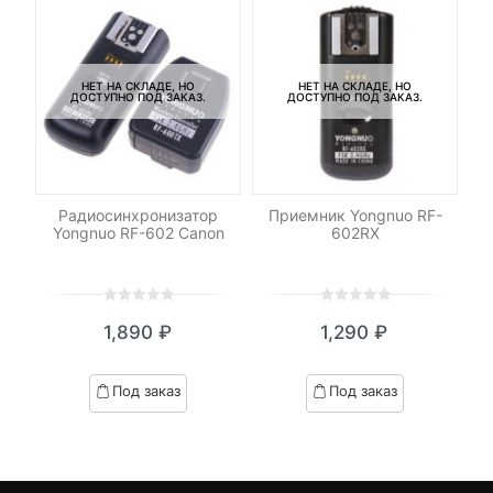
НЕТ НА СКЛАДЕ, НО
НЕТ НА СКЛАДЕ, НО
ДОСТУПНО ПОД ЗАКАЗ.
ДОСТУПНО ПОД ЗАКАЗ.
И
le
Радиосинхронизатор
Приемник Yongnuo RF-
Yongnuo RF-602 Canon
602RX
0
5
0
0
5
0
₽
1,890
₽
1,290
₽
out
out
я
начальная
of
of
based
based
Под заказ
Под заказ
on
on
₽.
вляла
customer
customer
 ₽.
ratings
ratings