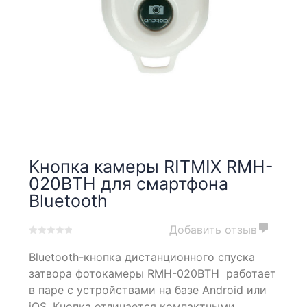
Кнопка камеры RITMIX RMH-
020BTH для смартфона
Bluetooth
Добавить отзыв
0
5
0
Bluetooth-кнопка дистанционного спуска
out
of
затвора фотокамеры RMH-020BTH работает
based
в паре с устройствами на базе Android или
on
iOS. Кнопка отличается компактными
customer