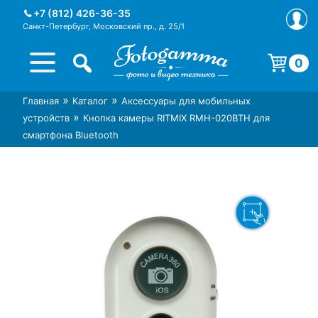
Skip
+7 (812) 426-36-35
to
Санкт-Петербург, Московский пр., д. 25/1
content
0
Корзина пуста.
»
»
Главная
Каталог
Аксессуары для мобильных
Интернет-магазин фототехники
Магазин фотоаксессуаров foto-
»
устройств
Кнопка камеры RITMIX RMH-020BTH для
Foto-Gamma в СПб
gamma.ru
смартфона Bluetooth