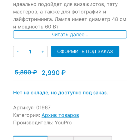
идеально подойдет для визажистов, тату
on
мастеров, а также для фотографий и
customer
ratings
лайфстриминга. Лампа имеет диаметр 48 см
и мощность 60 Вт
читать далее...
Количество
ОФОРМИТЬ ПОД ЗАКАЗ
-
+
5,890
₽
2,990
₽
Текущая
Первоначальная
цена:
цена
2,990 ₽.
составляла
5,890 ₽.
Нет на складе, но доступно под заказ.
Артикул:
01967
Категория:
Архив товаров
Производитель:
YouPro