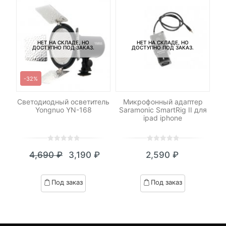
НЕТ НА СКЛАДЕ, НО
НЕТ НА СКЛАДЕ, НО
ДОСТУПНО ПОД ЗАКАЗ.
ДОСТУПНО ПОД ЗАКАЗ.
-32%
Светодиодный осветитель
Микрофонный адаптер
Ка
Yongnuo YN-168
Saramonic SmartRig II для
ipad iphone
0
5
0
0
5
0
₽
4,690
₽
3,190
₽
2,590
₽
out
out
я
начальная
Текущая
Первоначальная
of
of
цена:
цена
based
based
Под заказ
Под заказ
on
on
₽.
вляла
3,190 ₽.
составляла
customer
customer
 ₽.
4,690 ₽.
ratings
ratings