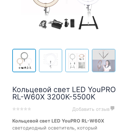
Кольцевой свет LED YouPRO
RL-W60X 3200K-5500K
Добавить отзыв
0
5
0
Кольцевой свет LED YouPRO RL-W60X
out
of
светодиодный осветитель, который
based