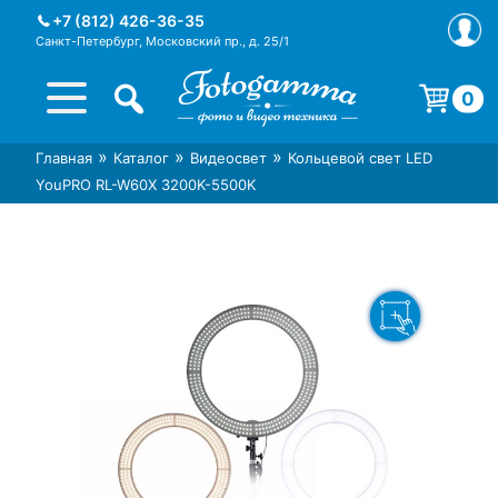
Skip
+7 (812) 426-36-35
to
Санкт-Петербург, Московский пр., д. 25/1
content
0
Корзина пуста.
»
»
»
Главная
Каталог
Видеосвет
Кольцевой свет LED
Интернет-магазин фототехники
Магазин фотоаксессуаров foto-
YouPRO RL-W60X 3200K-5500K
Foto-Gamma в СПб
gamma.ru