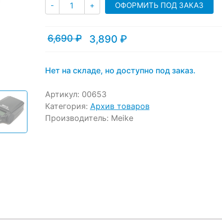
Количество
ratings
ОФОРМИТЬ ПОД ЗАКАЗ
-
+
6,690
₽
3,890
₽
Текущая
Первоначальная
цена:
цена
3,890 ₽.
составляла
6,690 ₽.
Нет на складе, но доступно под заказ.
Артикул:
00653
Категория:
Архив товаров
Производитель:
Meike