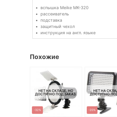
вспышка Meike MK-320
рассеиватель
подставка
защитный чехол
инструкция на англ. языке
Похожие
СКЛАДЕ, НО
НЕТ НА СКЛАДЕ, НО
НЕТ НА СКЛА
ПОД ЗАКАЗ.
ДОСТУПНО ПОД ЗАКАЗ.
ДОСТУПНО ПОД
-32%
-20%