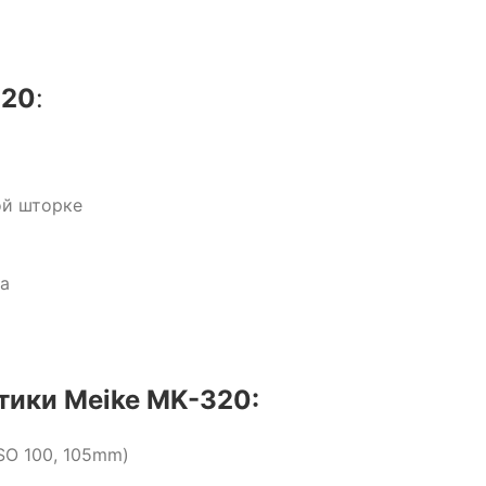
320
:
ой шторке
ва
тики Meike MK-320:
SO 100, 105mm)