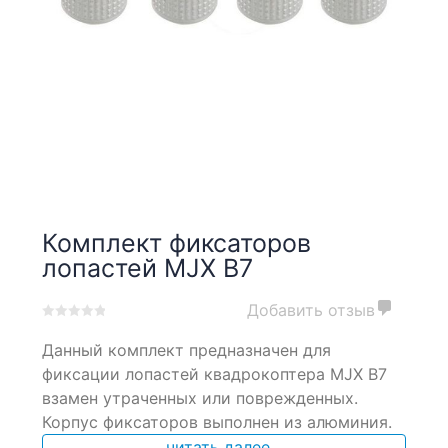
Комплект фиксаторов
лопастей MJX B7
Добавить отзыв
0
5
0
Данный комплект предназначен для
out
of
фиксации лопастей квадрокоптера MJX B7
based
взамен утраченных или поврежденных.
on
Корпус фиксаторов выполнен из алюминия.
customer
ratings
читать далее...