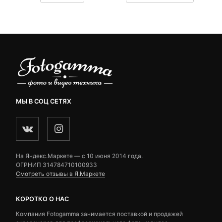
24,150 ₽.
составляла
customer
customer
24,900 ₽.
ratings
ratings
МЫ В СОЦ СЕТЯХ
На Яндекс.Маркете — c 10 июня 2014 года.
ОГРНИП 314784710100933
Смотреть отзывы в Я.Маркете
КОРОТКО О НАС
Компания Fotogamma занимается поставкой и продажей