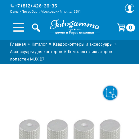
Skip
+7 (812) 426-36-35
to
Санкт-Петербург, Московский пр., д. 25/1
content
0
Корзина пуста.
»
»
»
Главная
Каталог
Квадрокоптеры и аксессуары
Интернет-магазин фототехники
Магазин фотоаксессуаров foto-
»
Аксессуары для коптеров
Комплект фиксаторов
Foto-Gamma в СПб
gamma.ru
лопастей MJX B7