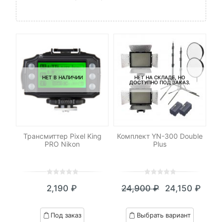
НЕТ В НАЛИЧИИ
НЕТ НА СКЛАДЕ, НО
ДОСТУПНО ПОД ЗАКАЗ.
Трансмиттер Pixel King
Комплект YN-300 Double
ДУ
PRO Nikon
Plus
0
5
0
0
5
0
2,190
₽
24,900
₽
24,150
₽
out
out
Текущая
Первоначал
of
of
цена:
цена
based
based
Под заказ
Выбрать вариант
on
on