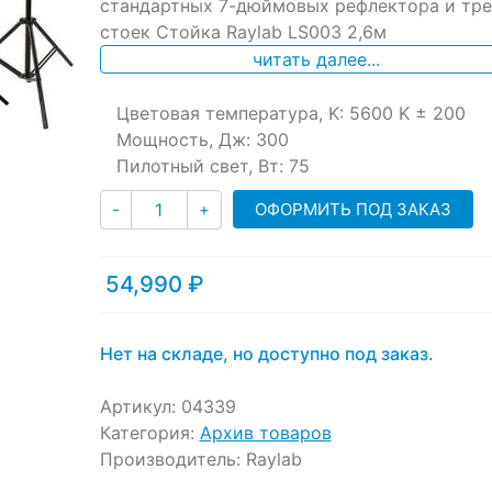
ratings
стандартных 7-дюймовых рефлектора и тре
стоек Стойка Raylab LS003 2,6м
читать далее...
Цветовая температура, K: 5600 K ± 200
Мощность, Дж: 300
Пилотный свет, Вт: 75
Количество
ОФОРМИТЬ ПОД ЗАКАЗ
-
+
54,990
₽
Нет на складе, но доступно под заказ.
Артикул:
04339
Категория:
Архив товаров
Производитель:
Raylab