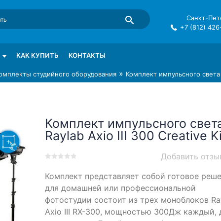
Санкт-Пете
+7 (812) 426
mma в СПб
КАК КУПИТЬ
КОНТАКТЫ
»
омплекты студийного оборудования
Комплект импульсного света Ra
Комплект импульсного свет
Raylab Axio III 300 Creative Ki
Добавить отзы
0
5
0
Комплект представляет собой готовое реш
out
of
для домашней или профессиональной
based
фотостудии состоит из трех моноблоков Ra
on
Axio III RX-300, мощностью 300Дж каждый, 
customer