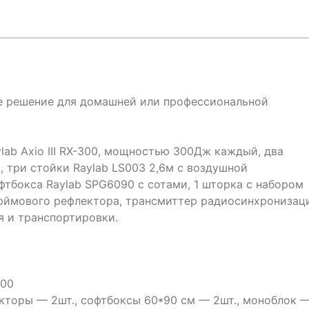
е решение для домашней или профессиональной
lab Axio III RX-300, мощностью 300Дж каждый, два
 три стойки Raylab LS003 2,6м с воздушной
тбокса Raylab SPG6090 с сотами, 1 шторка с набором
дюймового рефлектора, трансмиттер радиосинхронизац
я и транспортировки.
200
екторы — 2шт., софтбоксы 60*90 см — 2шт., моноблок 