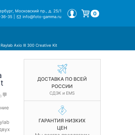
рбург, Московский пр., д. 25/1
МОЙ ПРОФИЛЬ
0
-36-35
|
info@foto-gamma.ru
Корзина пуста.
ylab Axio III 300 Creative Kit
а
ДОСТАВКА ПО ВСЕЙ
t
РОССИИ
СДЭК и EMS
в
ение
ГАРАНТИЯ НИЗКИХ
ylab
ЦЕН
двух