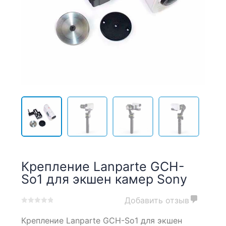
Крепление Lanparte GCH-
So1 для экшен камер Sony
Добавить отзыв
0
5
0
Крепление Lanparte GCH-So1 для экшен
out