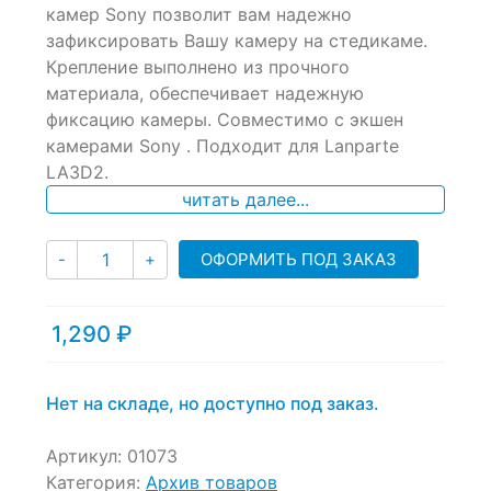
of
камер Sony позволит вам надежно
based
зафиксировать Вашу камеру на стедикаме.
on
Крепление выполнено из прочного
customer
ratings
материала, обеспечивает надежную
фиксацию камеры. Совместимо с экшен
камерами Sony . Подходит для Lanparte
LA3D2.
читать далее...
Количество
ОФОРМИТЬ ПОД ЗАКАЗ
-
+
1,290
₽
Нет на складе, но доступно под заказ.
Артикул:
01073
Категория:
Архив товаров