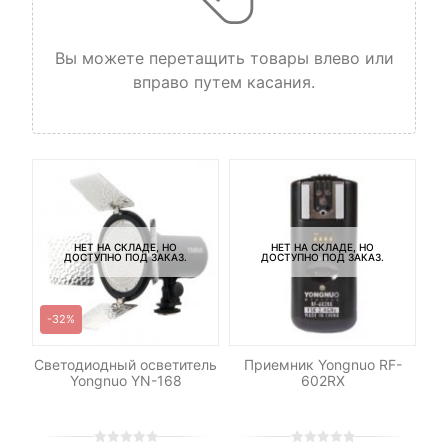
Вы можете перетащить товары влево или
вправо путем касания.
НЕТ НА СКЛАДЕ, НО
НЕТ НА СКЛАДЕ, НО
ДОСТУПНО ПОД ЗАКАЗ.
ДОСТУПНО ПОД ЗАКАЗ.
-32%
Светодиодный осветитель
Приемник Yongnuo RF-
Ш
h
Yongnuo YN-168
602RX