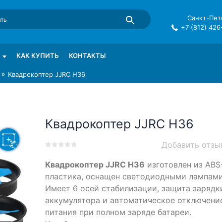
Санкт-Пете
+7 (812) 426
mma в СПб
КАК КУПИТЬ
КОНТАКТЫ
»
Квадрокоптер JJRC H36
Квадрокоптер JJRC H36
Добавить отзы
0
5
0
Квадрокоптер JJRC H36
изготовлен из ABS
out
of
пластика, оснащен светодиодными лампами
based
Имеет 6 осей стабилизации, защита зарядк
on
аккумулятора и автоматическое отключени
customer
ratings
питания при полном заряде батареи.