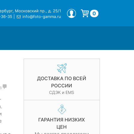
рбург, Московский пр., д. 25/1
МОЙ ПРОФИЛЬ
0
-36-35
|
info@foto-gamma.ru
Корзина пуста.
ДОСТАВКА ПО ВСЕЙ
РОССИИ
в
СДЭК и EMS
-
.
и
ГАРАНТИЯ НИЗКИХ
е
ЦЕН