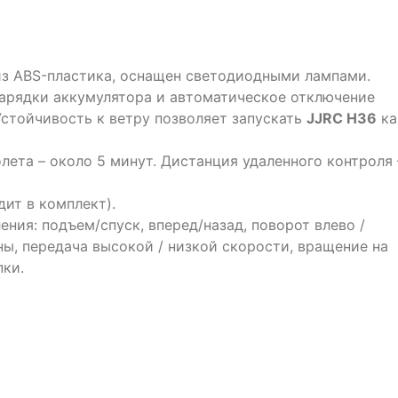
из ABS-пластика, оснащен светодиодными лампами.
зарядки аккумулятора и автоматическое отключение
Устойчивость к ветру позволяет запускать
JJRC H36
ка
олета – около 5 минут. Дистанция удаленного контроля 
дит в комплект).
ия: подъем/спуск, вперед/назад, поворот влево /
оны, передача высокой / низкой скорости, вращение на
пки.