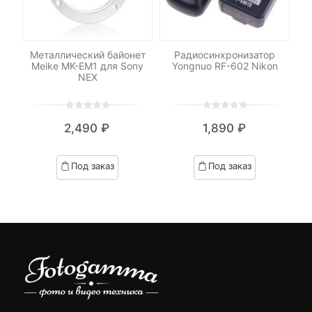
-
le
Металлический байонет
Радиосинхронизатор
Св
Meike MK-EM1 для Sony
Yongnuo RF-602 Nikon
NEX
0
5
0
0
5
0
₽
2,490
₽
1,890
₽
out
out
я
начальная
of
of
based
based
Под заказ
Под заказ
on
on
₽.
вляла
customer
customer
 ₽.
ratings
ratings