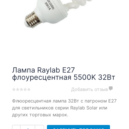
Лампа Raylab E27
флоуресцентная 5500K 32Вт
Добавить отзыв
0
5
0
Флюоресцентная лампа 32Вт с патроном E27
out
of
для светильников серии Raylab Solar или
based
других торговых марок.
on
customer
Количество
ratings