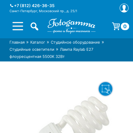
Skip
+7 (812) 426-36-35
to
Санкт-Петербург, Московский пр., д. 25/1
content
0
Корзина пуста.
»
»
»
Главная
Каталог
Студийное оборудование
Интернет-магазин фототехники
Магазин фотоаксессуаров foto-
»
Студийные осветители
Лампа Raylab E27
Foto-Gamma в СПб
gamma.ru
флоуресцентная 5500K 32Вт