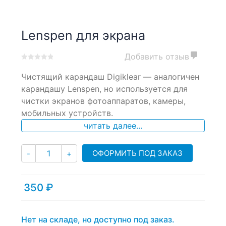
Lenspen для экрана
Добавить отзыв
0
5
0
Чистящий карандаш Digiklear — аналогичен
out
of
карандашу Lenspen, но используется для
based
чистки экранов фотоаппаратов, камеры,
on
мобильных устройств.
customer
ratings
читать далее...
Количество
ОФОРМИТЬ ПОД ЗАКАЗ
-
+
350
₽
Нет на складе, но доступно под заказ.