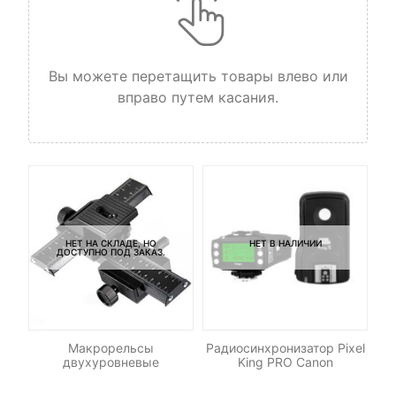
Вы можете перетащить товары влево или
вправо путем касания.
НЕТ НА СКЛАДЕ, НО
НЕТ В НАЛИЧИИ
ДОСТУПНО ПОД ЗАКАЗ.
le
Макрорельсы
Радиосинхронизатор Pixel
Ка
двухуровневые
King PRO Canon
32
UH