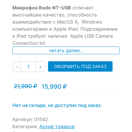
0
5
0
Микрофон Rode NT-USB
отличает
out
of
высочайшее качество, способность
based
взаимодействия с MacOS X, Windows
on
компьютерами и Apple iPad. Подсоединение
customer
ratings
к iPad требует наличия Apple USB Camera
Connection kit.
читать далее...
Количество
ОФОРМИТЬ ПОД ЗАКАЗ
-
+
21,990
₽
15,990
₽
Текущая
Первоначальная
цена:
цена
15,990 ₽.
составляла
21,990 ₽.
Нет на складе, но доступно под заказ.
Артикул:
01542
Категория:
Архив товаров