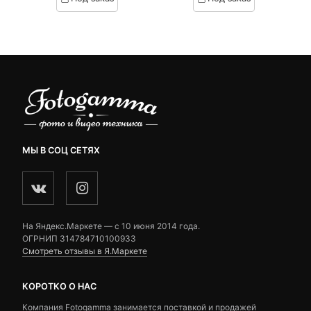
on
on
₽.
вляла
customer
customer
 ₽.
ratings
ratings
МЫ В СОЦ СЕТЯХ
На Яндекс.Маркете — c 10 июня 2014 года.
ОГРНИП 314784710100933
Смотреть отзывы в Я.Маркете
КОРОТКО О НАС
Компания Fotogamma занимается поставкой и продажей