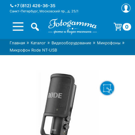
Skip
+7 (812) 426-36-35
to
Санкт-Петербург, Московский пр., д. 25/1
content
0
Корзина пуста.
»
»
»
»
Главная
Каталог
Видеооборудование
Микрофоны
Интернет-магазин фототехники
Магазин фотоаксессуаров foto-
Микрофон Rode NT-USB
Foto-Gamma в СПб
gamma.ru