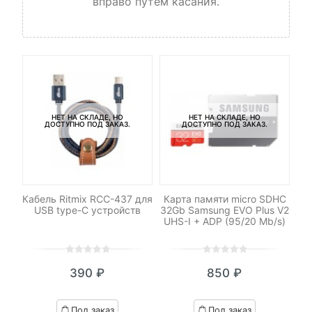
вправо путем касания.
НЕТ НА СКЛАДЕ, НО
НЕТ НА СКЛАДЕ, НО
ДОСТУПНО ПОД ЗАКАЗ.
ДОСТУПНО ПОД ЗАКАЗ.
le
Кабель Ritmix RCC-437 для
Карта памяти micro SDHC
С
USB type-C устройств
32Gb Samsung EVO Plus V2
UHS-I + ADP (95/20 Mb/s)
0
5
0
0
5
0
₽
390
₽
850
₽
out
out
я
начальная
of
of
based
based
Под заказ
Под заказ