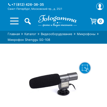
Skip
+7 (812) 426-36-35
to
Санкт-Петербург, Московский пр., д. 25/1
content
0
Корзина пуста.
»
»
»
»
Главная
Каталог
Видеооборудование
Микрофоны
Интернет-магазин фототехники
Магазин фотоаксессуаров foto-
Микрофон Shenggu SG-108
Foto-Gamma в СПб
gamma.ru