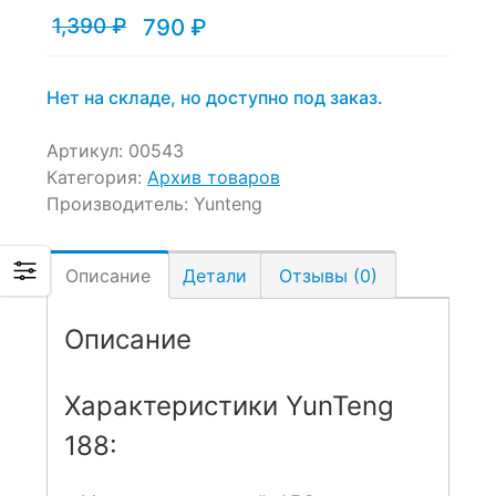
1,390
₽
790
₽
Текущая
Первоначальная
цена:
цена
790 ₽.
составляла
1,390 ₽.
Нет на складе, но доступно под заказ.
Артикул:
00543
Категория:
Архив товаров
Производитель:
Yunteng
Описание
Детали
Отзывы (0)
Описание
Характеристики YunTeng
188: