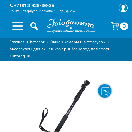
Skip
+7 (812) 426-36-35
to
Санкт-Петербург, Московский пр., д. 25/1
content
0
Корзина пуста.
»
»
»
Главная
Каталог
Экшен камеры и аксессуары
Интернет-магазин фототехники
Магазин фотоаксессуаров foto-
»
Аксессуары для экшен камер
Монопод для селфи
Foto-Gamma в СПб
gamma.ru
Yunteng 188