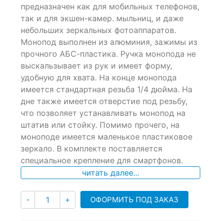
of
предназначен как для мобильных телефонов,
based
так и для экшен-камер. мыльниц, и даже
on
небольших зеркальных фотоаппаратов.
customer
ratings
Монопод выполнен из алюминия, зажимы из
прочного АБС-пластика. Ручка монопода не
выскальзывает из рук и имеет форму,
удобную для хвата. На конце монопода
имеется стандартная резьба 1/4 дюйма. На
дне также имеется отверстие под резьбу,
что позволяет устанавливать монопод на
штатив или стойку. Помимо прочего, на
моноподе имеется маленькое пластиковое
зеркало. В комплекте поставляется
специальное крепление для смартфонов.
читать далее...
Количество
ОФОРМИТЬ ПОД ЗАКАЗ
-
+