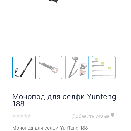
Монопод для селфи Yunteng
188
Добавить отзыв
0
5
0
Монопод для селфи YunTeng 188
out