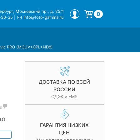
рбург, Московский пр., д. 25/1
МОЙ ПРОФИЛЬ
0
-36-35
|
info@foto-gamma.ru
Корзина пуста.
Mavic PRO (MCUV+CPL+ND8)
ДОСТАВКА ПО ВСЕЙ
РОССИИ
СДЭК и EMS
в
PRO
ГАРАНТИЯ НИЗКИХ
ЦЕН