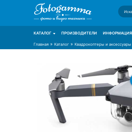
Skip
to
content
Интернет-магазин фототехники Foto-Ga
Магазин фотоаксессуаров foto-gamma.ru
КАТАЛОГ
ПРОИЗВОДИТЕЛИ
ИНФОРМАЦИЯ
»
»
Главная
Каталог
Квадрокоптеры и аксессуары