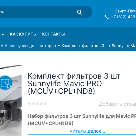
Санкт-Пете
+7 (812) 426
mma в СПб
КАК КУПИТЬ
КОНТАКТЫ
»
»
Аксессуары для коптеров
Комплект фильтров 3 шт Sunnylife 
Комплект фильтров 3 шт
Sunnylife Mavic PRO
(MCUV+CPL+ND8)
Добавить отзы
0
5
0
Набор фильтров 3 шт Sunnylife для Mavic 
out
of
(MCUV+CPL+ND8)
based
читать далее...
on