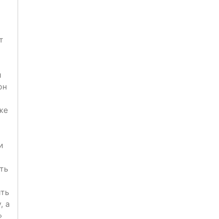
т
и
он
же
и
ть
ить
, а
»