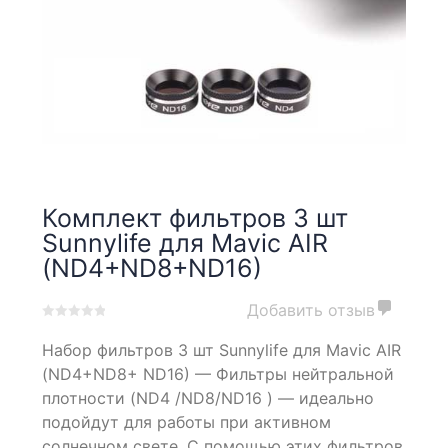
Комплект фильтров 3 шт
Sunnylife для Mavic AIR
(ND4+ND8+ND16)
Добавить отзыв
0
5
0
Набор фильтров 3 шт Sunnylife для Mavic AIR
out
of
(ND4+ND8+ ND16) — Фильтры нейтральной
based
плотности (ND4 /ND8/ND16 ) — идеально
on
подойдут для работы при активном
customer
ratings
солнечном свете. С помощью этих фильтров