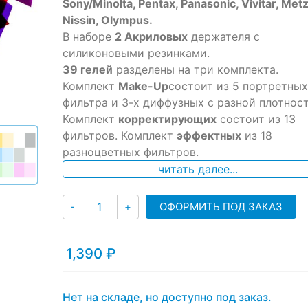
ratings
Sony/Minolta, Pentax, Panasonic, Vivitar, Metz
Nissin, Olympus.
В наборе
2 Акриловых
держателя с
силиконовыми резинками.
39 гелей
разделены на три комплекта.
Комплект
Make-Up
состоит из 5 портретных
фильтра и 3-х диффузных с разной плотнос
Комплект
корректирующих
состоит из 13
фильтров. Комплект
эффектных
из 18
разноцветных фильтров.
читать далее...
Количество
ОФОРМИТЬ ПОД ЗАКАЗ
-
+
1,390
₽
Нет на складе, но доступно под заказ.