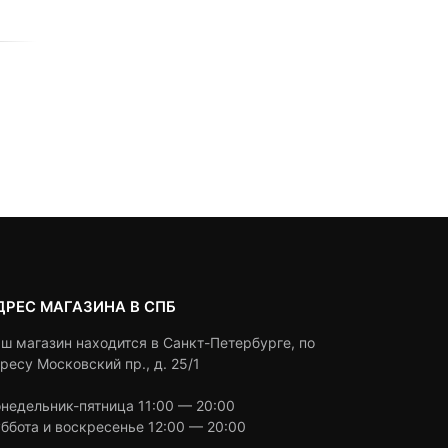
0
5
0
0
5
0
2,190
₽
1,990
₽
out
out
of
of
based
based
Под заказ
Под заказ
on
on
customer
customer
ratings
ratings
ДРЕС МАГАЗИНА В СПБ
ш магазин находится в Санкт-Петербурге, по
ресу Московский пр., д. 25/1
недельник-пятница 11:00 — 20:00
ббота и воскресенье 12:00 — 20:00