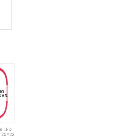
НО
НЕТ В НАЛИЧИИ
НЕТ НА СКЛАДЕ, НО
КАЗ.
ДОСТУПНО ПОД ЗАКАЗ.
я LED
Трансмиттер Pixel King P
Макрорельсы
 25×22
Nikon
двухуровневые