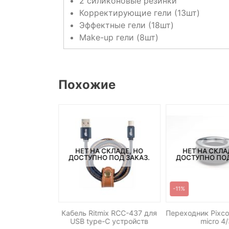
2 силиконовые резинки
Корректирующие гели (13шт)
Эффектные гели (18шт)
Make-up гели (8шт)
Похожие
НЕТ НА СКЛАДЕ, НО
НЕТ НА СКЛА
СКЛАДЕ, НО
ДОСТУПНО ПОД ЗАКАЗ.
ДОСТУПНО ПОД
ПОД ЗАКАЗ.
-11%
Кабель Ritmix RCC-437 для
Переходник Pixco
ь Pixel CL-N3
USB type-C устройств
micro 4