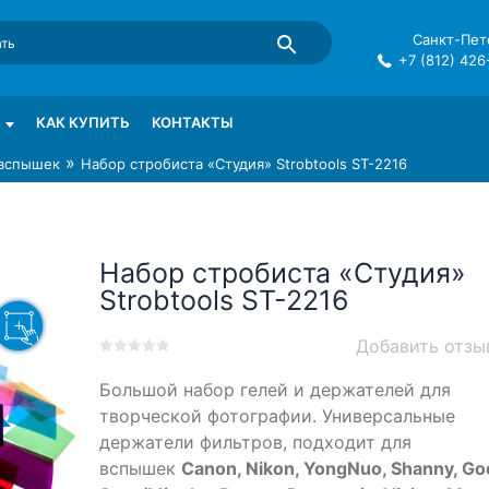
Санкт-Пете
+7 (812) 426
mma в СПб
КАК КУПИТЬ
КОНТАКТЫ
»
 вспышек
Набор стробиста «Студия» Strobtools ST-2216
Набор стробиста «Студия»
Strobtools ST-2216
Добавить отзы
0
5
0
Большой набор гелей и держателей для
out
of
творческой фотографии. Универсальные
based
держатели фильтров, подходит для
on
вспышек
Canon, Nikon, YongNuo, Shanny, Go
customer