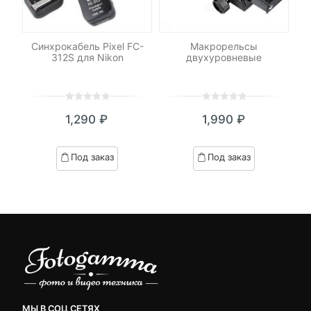
Синхрокабель Pixel FC-
Макрорельсы
я
312S для Nikon
двухуровневые
M8
0
5
0
0
5
0
₽
1,290
₽
1,990
₽
out
out
я
начальная
of
of
based
based
Под заказ
Под заказ
on
on
.
вляла
customer
customer
₽.
ratings
ratings
МЫ В СОЦ СЕТЯХ