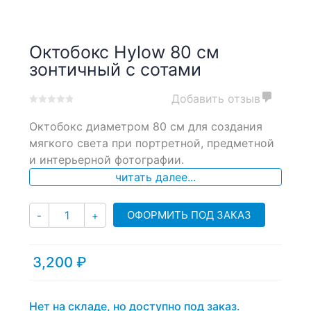
Октобокс Hylow 80 см
зонтичный с сотами
Добавить отзыв
0
5
0
Октобокс диаметром 80 см для создания
out
of
мягкого света при портретной, предметной
based
и интерьерной фотографии.
on
читать далее...
customer
ratings
Количество
ОФОРМИТЬ ПОД ЗАКАЗ
-
+
3,200
₽
Нет на складе, но доступно под заказ.