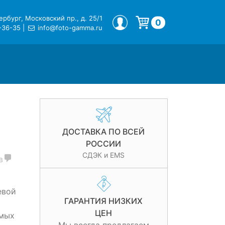
рбург, Московский пр., д. 25/1
МОЙ ПРОФИЛЬ
0
-36-35
|
info@foto-gamma.ru
Корзина пуста.
ДОСТАВКА ПО ВСЕЙ
РОССИИ
СДЭК и EMS
в
евой
ГАРАНТИЯ НИЗКИХ
ЦЕН
ямых