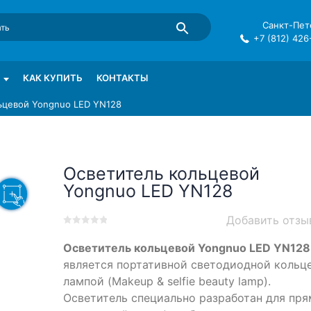
Санкт-Пете
+7 (812) 426
mma в СПб
КАК КУПИТЬ
КОНТАКТЫ
ьцевой Yongnuo LED YN128
Осветитель кольцевой
Yongnuo LED YN128
Добавить отзы
0
5
0
Осветитель кольцевой Yongnuo LED YN128
out
of
является портативной светодиодной кольц
based
лампой (Makeup & selfie beauty lamp).
on
Осветитель специально разработан для пр
customer