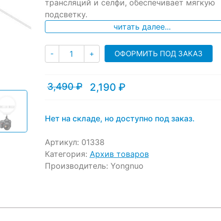
ratings
трансляций и селфи, обеспечивает мягкую
подсветку.
читать далее...
Количество
ОФОРМИТЬ ПОД ЗАКАЗ
-
+
3,490
₽
2,190
₽
Текущая
Первоначальная
цена:
цена
2,190 ₽.
составляла
3,490 ₽.
Нет на складе, но доступно под заказ.
Артикул:
01338
Категория:
Архив товаров
Производитель:
Yongnuo