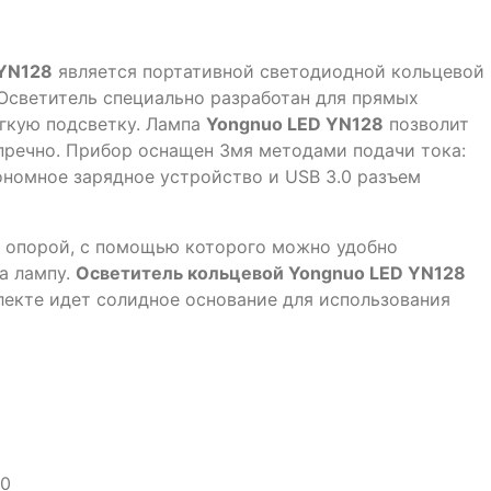
 YN128
является портативной светодиодной кольцевой
. Осветитель специально разработан для прямых
ягкую подсветку. Лампа
Yongnuo LED YN128
позволит
упречно. Прибор оснащен 3мя методами подачи тока:
ономное зарядное устройство и USB 3.0 разъем
й опорой, с помощью которого можно удобно
на лампу.
Осветитель кольцевой Yongnuo LED YN128
лекте идет солидное основание для использования
00