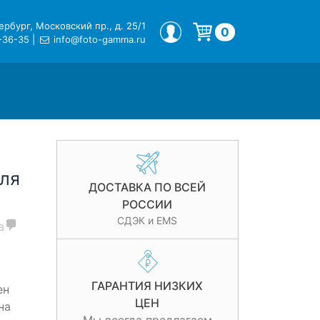
рбург, Московский пр., д. 25/1
МОЙ ПРОФИЛЬ
0
-36-35
|
info@foto-gamma.ru
Корзина пуста.
ля
ДОСТАВКА ПО ВСЕЙ
РОССИИ
СДЭК и EMS
в
ГАРАНТИЯ НИЗКИХ
ен
ЦЕН
на