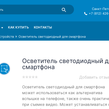
Санкт-Пете
+7 (812) 426
mma в СПб
КАК КУПИТЬ
КОНТАКТЫ
»
стройств
Осветитель светодиодный для смартфона
Осветитель светодиодный д
смартфона
Добавить отзы
0
5
0
Осветитель светодиодный для смартфона
out
of
может использоваться как альтернатива
based
вспышке на телефоне, также очень практич
on
при съемке видео. Может устанавливаться 
customer