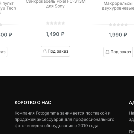
Синхрокабель Pixel FC-313M
 пульт
Макрорельсы
для Sony
iyu Tech
двухуровневы
B
0
5
0
0
5
0
1,490
₽
300
₽
1,990
₽
out
out
кущая
ервоначальная
of
of
based
на:
ена
based
Под заказ
каз
Под заказ
on
on
0 ₽.
оставляла
customer
customer
ratings
,490 ₽.
ratings
КОРОТКО О НАС
А
Компания Fotogamma занимается поставкой и
На
продажей аксессуаров для профессионального
ад
фото- и видео оборудования с 2010 года.
По