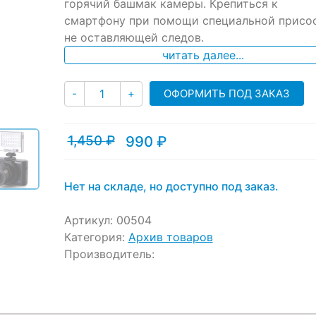
ratings
горячий башмак камеры. Крепиться к
смартфону при помощи специальной присос
не оставляющей следов.
читать далее...
Количество
ОФОРМИТЬ ПОД ЗАКАЗ
-
+
1,450
₽
990
₽
Текущая
Первоначальная
цена:
цена
990 ₽.
составляла
1,450 ₽.
Нет на складе, но доступно под заказ.
Артикул:
00504
Категория:
Архив товаров
Производитель: