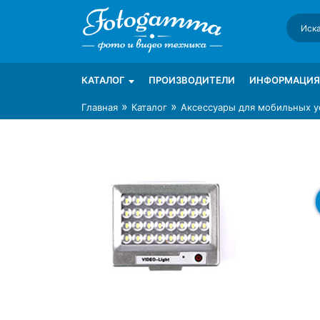
Skip
to
content
Интернет-магазин фототехники Foto-Ga
Магазин фотоаксессуаров foto-gamma.ru
КАТАЛОГ
ПРОИЗВОДИТЕЛИ
ИНФОРМАЦИЯ
»
»
Главная
Каталог
Аксессуары для мобильных у