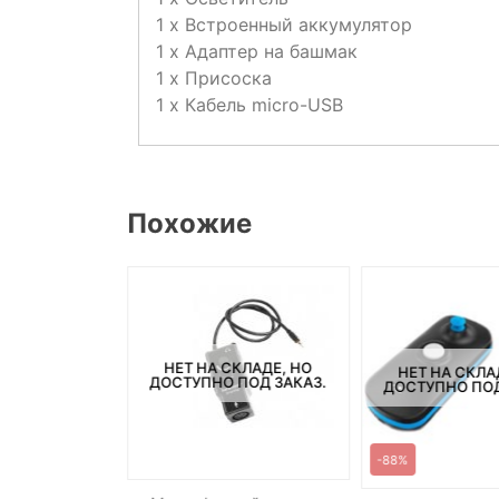
1 x Встроенный аккумулятор
1 x Адаптер на башмак
1 x Присоска
1 x Кабель micro-USB
Похожие
НЕТ НА СКЛАДЕ, НО
СКЛАДЕ, НО
НЕТ НА СКЛА
ДОСТУПНО ПОД ЗАКАЗ.
ПОД ЗАКАЗ.
ДОСТУПНО ПОД
-88%