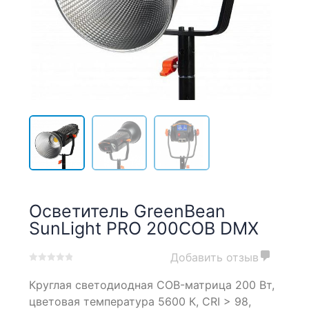
Осветитель GreenBean
SunLight PRO 200COB DMX
Добавить отзыв
0
5
0
Круглая светодиодная COB-матрица 200 Вт,
out
of
цветовая температура 5600 К, CRI > 98,
based