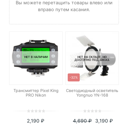
Вы можете перетащить товары влево или
вправо путем касания.
НЕТ В НАЛИЧИИ
НЕТ НА СКЛАДЕ, НО
ДОСТУПНО ПОД ЗАКАЗ.
-32%
le
Трансмиттер Pixel King
Светодиодный осветитель
PRO Nikon
Yongnuo YN-168
И
0
5
0
0
5
0
₽
2,190
₽
4,690
₽
3,190
₽
out
out
я
начальная
Текущая
Первоначал
of
of