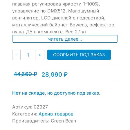
плавная регулировка яркости 1-100%,
on
управление по DMX512. Малошумный
customer
ratings
вентилятор, LCD дисплей с подсветкой,
металлический байонет Bowens, рефлектор,
пульт ДУ в комплекте. Вес 2.1 кг
читать далее...
Количество
ОФОРМИТЬ ПОД ЗАКАЗ
-
+
44,660
₽
28,990
₽
Текущая
Первоначальная
цена:
цена
28,990 ₽.
составляла
44,660 ₽.
Нет на складе, но доступно под заказ.
Артикул:
02927
Категория:
Архив товаров
Производитель:
Green Bean