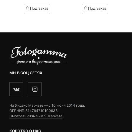
цена:
цена
based
based
Под заказ
Под заказ
on
on
₽.
вляла
3,190 ₽.
составляла
customer
customer
 ₽.
4,690 ₽.
ratings
ratings
МЫ В СОЦ СЕТЯХ
На Яндекс.Маркете — c 10 июня 2014 года.
ОГРНИП 314784710100933
Смотреть отзывы в Я.Маркете
КОРОТКО О НАС