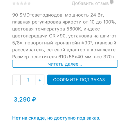
Добавить отзыв
0
5
0
90 SMD-светодиодов, мощность 24 Вт,
out
of
плавная регулировка яркости от 10 до 100%,
based
цветовая температура 5600К, индекс
on
цветопередачи CRI>90, установка на шпигот
customer
ratings
5/8», поворотный кронштейн ±90°, тканевый
рассеиватель, сетевой адаптер в комплекте.
Размер осветителя 610х58х40 мм, вес 370 г.
читать далее...
Количество
ОФОРМИТЬ ПОД ЗАКАЗ
-
+
3,290
₽
Нет на складе, но доступно под заказ.