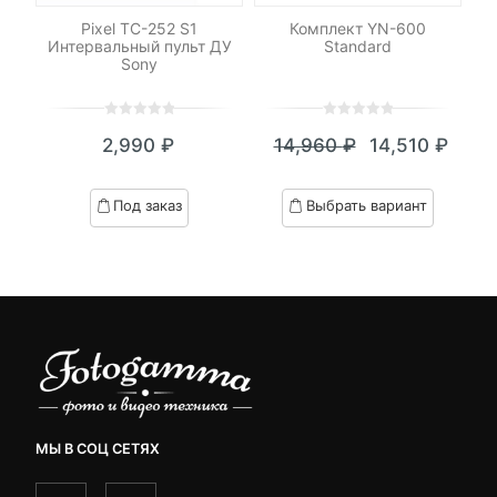
Pixel TC-252 S1
Комплект YN-600
С
h
Интервальный пульт ДУ
Standard
Sony
0
5
0
0
5
0
2,990
₽
14,960
₽
14,510
₽
out
out
я
начальная
Текущая
Первоначал
of
of
цена:
цена
based
based
Под заказ
Выбрать вариант
on
on
вляла
14,510 ₽.
составляла
customer
customer
₽.
14,960 ₽.
ratings
ratings
МЫ В СОЦ СЕТЯХ