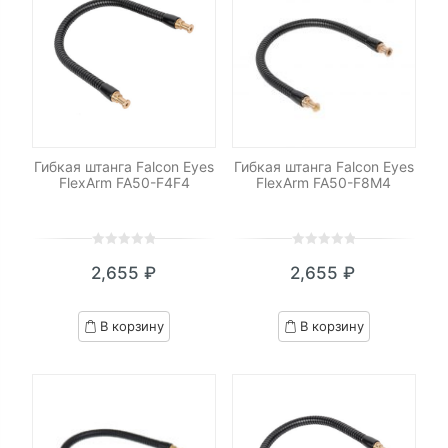
Гибкая штанга Falcon Eyes
Гибкая штанга Falcon Eyes
FlexArm FA50-F4F4
FlexArm FA50-F8M4
0
5
0
0
5
0
2,655
₽
2,655
₽
out
out
of
of
based
based
В корзину
В корзину
on
on
customer
customer
ratings
ratings