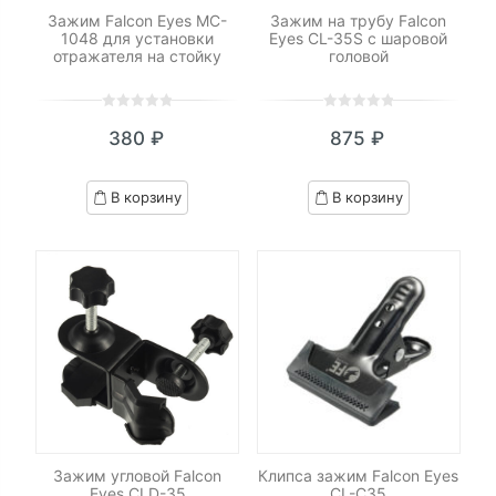
Зажим Falcon Eyes MC-
Зажим на трубу Falcon
1048 для установки
Eyes CL-35S с шаровой
отражателя на стойку
головой
0
5
0
0
5
0
380
₽
875
₽
out
out
of
of
based
based
В корзину
В корзину
on
on
customer
customer
ratings
ratings
Зажим угловой Falcon
Клипса зажим Falcon Eyes
Eyes CLD-35
CL-C35