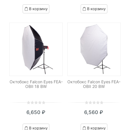
based
based
В корзину
В корзину
on
on
customer
customer
ratings
ratings
Октобокс Falcon Eyes FEA-
Октобокс Falcon Eyes FEA-
OBII 18 BW
OBII 20 BW
0
5
0
0
5
0
6,650
₽
6,560
₽
out
out
of
of
based
based
В корзину
В корзину
on
on