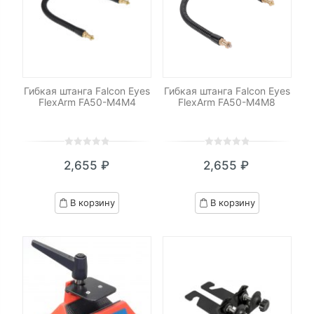
Гибкая штанга Falcon Eyes
Гибкая штанга Falcon Eyes
FlexArm FA50-M4M4
FlexArm FA50-M4M8
0
5
0
0
5
0
2,655
₽
2,655
₽
out
out
of
of
based
based
В корзину
В корзину
on
on
customer
customer
ratings
ratings