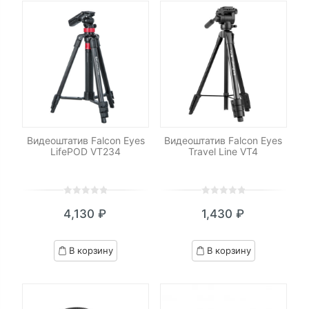
Видеоштатив Falcon Eyes
Видеоштатив Falcon Eyes
LifePOD VT234
Travel Line VT4
0
5
0
0
5
0
4,130
₽
1,430
₽
out
out
of
of
based
based
В корзину
В корзину
on
on
customer
customer
ratings
ratings