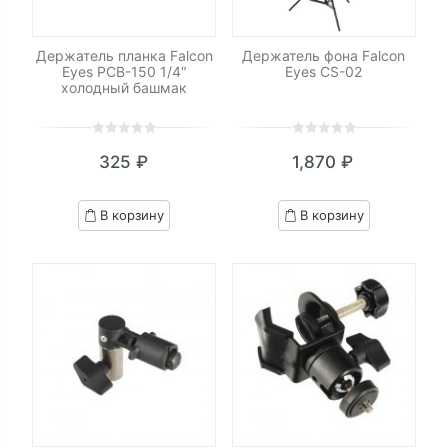
Держатель планка Falcon
Держатель фона Falcon
Eyes PCB-150 1/4″
Eyes CS-02
холодный башмак
0
5
0
0
5
0
325
₽
1,870
₽
out
out
of
of
based
based
В корзину
В корзину
on
on
customer
customer
ratings
ratings