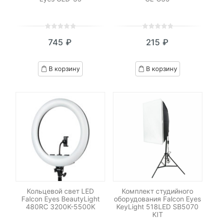
0
5
0
0
5
0
745
₽
215
₽
out
out
of
of
based
based
В корзину
В корзину
on
on
customer
customer
ratings
ratings
Кольцевой свет LED
Комплект студийного
Falcon Eyes BeautyLight
оборудования Falcon Eyes
480RC 3200K-5500K
KeyLight 518LED SB5070
KIT