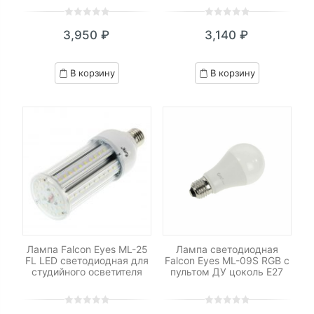
0
5
0
0
5
0
3,950
₽
3,140
₽
out
out
of
of
based
based
В корзину
В корзину
on
on
customer
customer
ratings
ratings
Лампа Falcon Eyes ML-25
Лампа светодиодная
FL LED светодиодная для
Falcon Eyes ML-09S RGB с
студийного осветителя
пультом ДУ цоколь E27
0
5
0
0
5
0