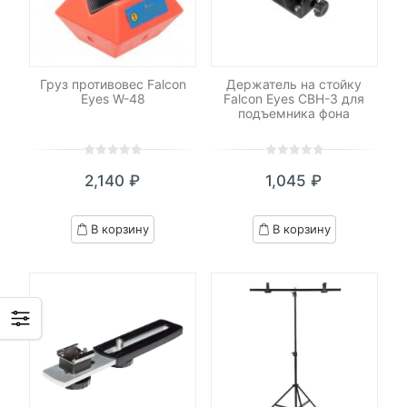
Груз противовес Falcon
Держатель на стойку
Eyes W-48
Falcon Eyes CBH-3 для
подъемника фона
0
5
0
0
5
0
2,140
₽
1,045
₽
out
out
of
of
based
based
В корзину
В корзину
on
on
customer
customer
ratings
ratings