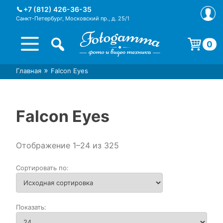
Skip
+7 (812) 426-36-35
to
Санкт-Петербург, Московский пр., д. 25/1
content
0
Корзина пуста.
»
Главная
Falcon Eyes
Интернет-магазин фототехники
Магазин фотоаксессуаров foto-
Foto-Gamma в СПб
gamma.ru
Falcon Eyes
Отображение 1–24 из 325