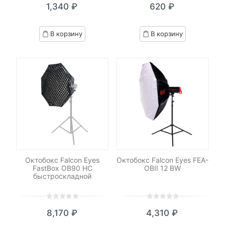
1,340
₽
620
₽
out
out
of
of
based
based
В корзину
В корзину
on
on
customer
customer
ratings
ratings
Октобокс Falcon Eyes
Октобокс Falcon Eyes FEA-
FastBox OB90 HC
OBII 12 BW
быстроскладной
0
5
0
0
5
0
8,170
₽
4,310
₽
out
out
of
of