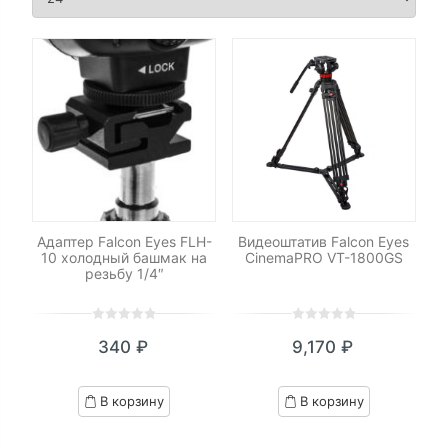
Адаптер Falcon Eyes FLH-
Видеоштатив Falcon Eyes
10 холодный башмак на
CinemaPRO VT-1800GS
резьбу 1/4″
0
5
0
0
5
0
340
₽
9,170
₽
out
out
of
of
based
based
В корзину
В корзину
on
on
customer
customer
ratings
ratings