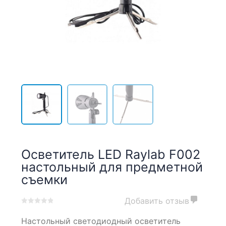
Осветитель LED Raylab F002
настольный для предметной
съемки
Добавить отзыв
0
5
0
Настольный светодиодный осветитель
out