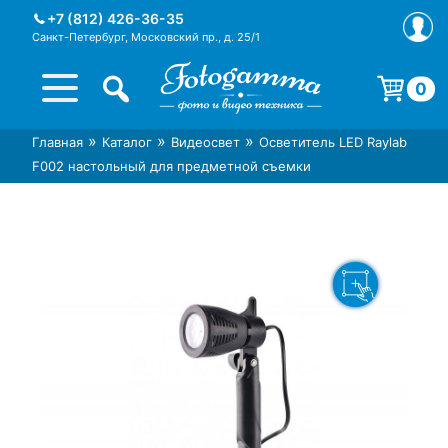
Skip
+7 (812) 426-36-35
to
Санкт-Петербург, Московский пр., д. 25/1
content
0
Корзина пуста.
»
»
»
Главная
Каталог
Видеосвет
Осветитель LED Raylab
Интернет-магазин фототехники
Магазин фотоаксессуаров foto-
F002 настольный для предметной съемки
Foto-Gamma в СПб
gamma.ru