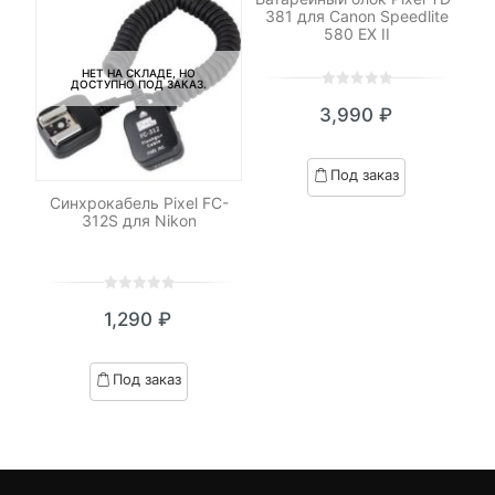
381 для Canon Speedlite
580 EX II
НЕТ НА СКЛАДЕ, НО
ДОСТУПНО ПОД ЗАКАЗ.
0
5
0
3,990
₽
out
of
based
И
Под заказ
on
ель
Синхрокабель Pixel FC-
customer
312S для Nikon
ratings
0
5
0
₽
1,290
₽
out
я
начальная
of
based
Под заказ
on
.
вляла
customer
₽.
ratings