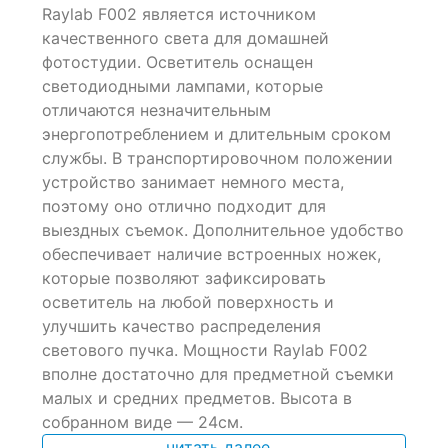
of
Raylab F002 является источником
based
качественного света для домашней
on
фотостудии. Осветитель оснащен
customer
ratings
светодиодными лампами, которые
отличаются незначительным
энергопотреблением и длительным сроком
службы. В транспортировочном положении
устройство занимает немного места,
поэтому оно отлично подходит для
выездных съемок. Дополнительное удобство
обеспечивает наличие встроенных ножек,
которые позволяют зафиксировать
осветитель на любой поверхность и
улучшить качество распределения
светового пучка. Мощности Raylab F002
вполне достаточно для предметной съемки
малых и средних предметов. Высота в
собранном виде — 24см.
читать далее...