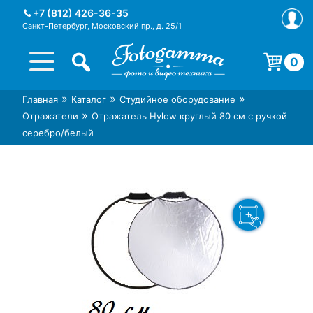
Skip
+7 (812) 426-36-35
to
Санкт-Петербург, Московский пр., д. 25/1
content
0
Корзина пуста.
»
»
»
Главная
Каталог
Студийное оборудование
Интернет-магазин фототехники
Магазин фотоаксессуаров foto-
»
Отражатели
Отражатель Hylow круглый 80 см с ручкой
Foto-Gamma в СПб
gamma.ru
серебро/белый