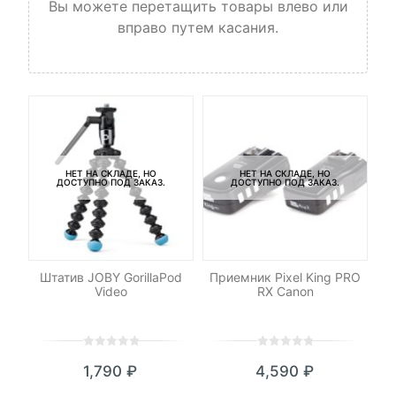
Вы можете перетащить товары влево или
вправо путем касания.
НЕТ НА СКЛАДЕ, НО
НЕТ НА СКЛАДЕ, НО
ДОСТУПНО ПОД ЗАКАЗ.
ДОСТУПНО ПОД ЗАКАЗ.
-
ng
Штатив JOBY GorillaPod
Приемник Pixel King PRO
Video
RX Canon
с
0
5
0
0
5
0
1,790
₽
4,590
₽
out
out
of
of