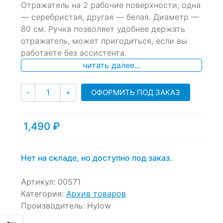
Отражатель на 2 рабочие поверхности, одна
out
of
— серебристая, другая — белая. Диаметр —
based
80 см. Ручка позволяет удобнее держать
on
отражатель, может пригодиться, если вы
customer
ratings
работаете без ассистента.
читать далее...
Количество
ОФОРМИТЬ ПОД ЗАКАЗ
-
+
1,490
₽
Нет на складе, но доступно под заказ.
Артикул:
00571
Категория:
Архив товаров
Производитель:
Hylow