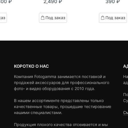
300
₽
2,490
₽
390
₽
out
out
кущая
ервоначальная
of
of
на:
ена
based
based
каз
Под заказ
Под заказ
on
on
0 ₽.
оставляла
customer
customer
,490 ₽.
ratings
ratings
КОРОТКО О НАС
А
Компания Fotogamma занимается поставкой и
На
продажей аксессуаров для профессионального
ад
фото- и видео оборудования с 2010 года.
По
В нашем ассортименте представлены только
Су
качественные товары, прошедшие тестирование
нашими специалистами.
См
Продукция плохого качества отсеивается и мы