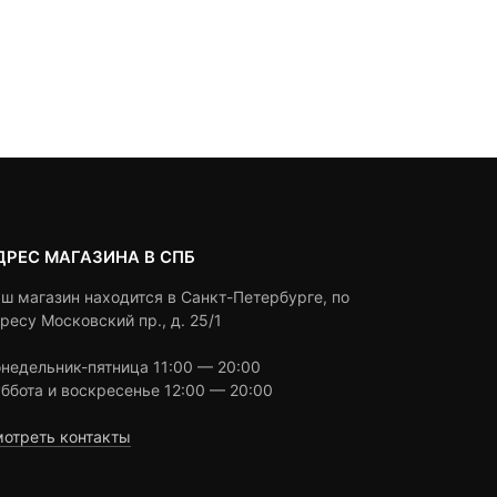
4,500
₽
3,990
₽
1,790
₽
out
out
Текущая
Первоначальная
of
of
цена:
цена
based
based
Под заказ
Под заказ
on
on
3,990 ₽.
составляла
customer
customer
4,500 ₽.
ratings
ratings
ДРЕС МАГАЗИНА В СПБ
ш магазин находится в Санкт-Петербурге, по
ресу Московский пр., д. 25/1
недельник-пятница 11:00 — 20:00
ббота и воскресенье 12:00 — 20:00
отреть контакты