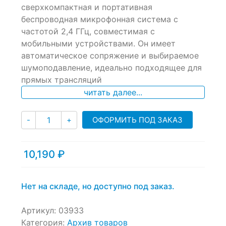
сверхкомпактная и портативная
out
of
беспроводная микрофонная система с
based
частотой 2,4 ГГц, совместимая с
on
мобильными устройствами. Он имеет
customer
ratings
автоматическое сопряжение и выбираемое
шумоподавление, идеально подходящее для
прямых трансляций
читать далее...
Количество
ОФОРМИТЬ ПОД ЗАКАЗ
-
+
10,190
₽
Нет на складе, но доступно под заказ.
Артикул:
03933
Категория:
Архив товаров