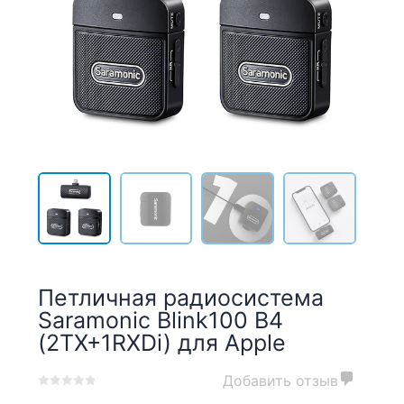
Петличная радиосистема
Saramonic Blink100 B4
(2TX+1RXDi) для Apple
Добавить отзыв
0
5
0