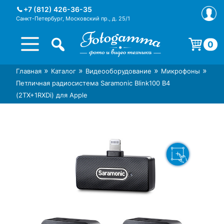
Skip
+7 (812) 426-36-35
to
Санкт-Петербург, Московский пр., д. 25/1
content
0
Корзина пуста.
»
»
»
»
Главная
Каталог
Видеооборудование
Микрофоны
Интернет-магазин фототехники
Магазин фотоаксессуаров foto-
Петличная радиосистема Saramonic Blink100 B4
Foto-Gamma в СПб
gamma.ru
(2TX+1RXDi) для Apple