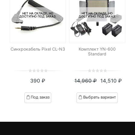
НЕТ НА СКЛАДЕ, НО
НЕТ НА СКЛАДЕ, НО
ДОСТУПНО ПОД ЗАКАЗ.
ДОСТУПНО ПОД ЗАКАЗ.
DHC
Синхрокабель Pixel CL-N3
Комплект YN-600
С
 V2
Standard
/s)
0
5
0
0
5
0
390
₽
14,960
₽
14,510
₽
out
out
Текущая
Первоначал
of
of
цена:
цена
based
based
Под заказ
Выбрать вариант
on
on
14,510 ₽.
составляла
customer
customer
14,960 ₽.
ratings
ratings